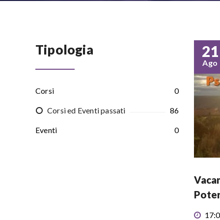
Tipologia
21
Ago
Corsi
0
Corsi ed Eventi passati
86
Eventi
0
Vacan
Poter
17:0