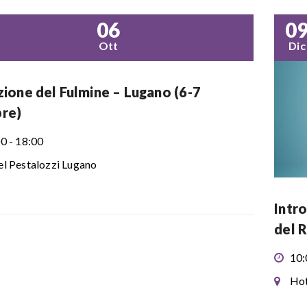
06
0
Ott
Dic
azione del Fulmine – Lugano (6-7
re)
0 - 18:00
l Pestalozzi Lugano
Intr
del R
10:
Hot