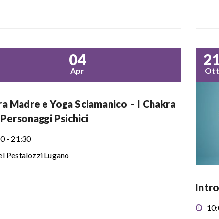
04
2
Apr
Ott
a Madre e Yoga Sciamanico – I Chakra
7 Personaggi Psichici
0 - 21:30
l Pestalozzi Lugano
Intr
10: