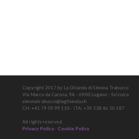
Copyright 2017 by La Ghianda di Simona Trabucco
Via Marco da Carona, 9A - 6900 Lugano - Svizzera
simonatrabucco@laghianda.ch
CH: +41 79 59 99 110 - ITA: +39 338 46 50 187
All rights reserved.
Privacy Policy
-
Cookie Policy