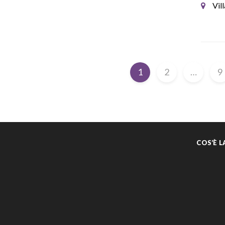
Vil
1
2
…
9
COS’È 