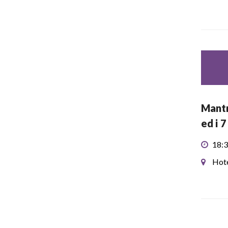
Mantr
ed i 
18:3
Hote