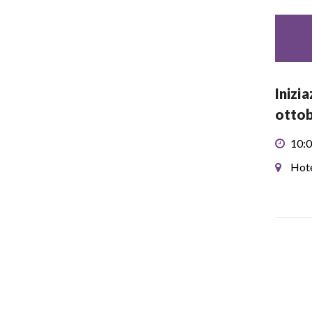
Inizi
ottob
10:0
Hote