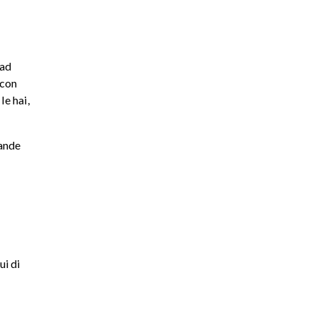
lad
 con
le hai,
rande
ui di