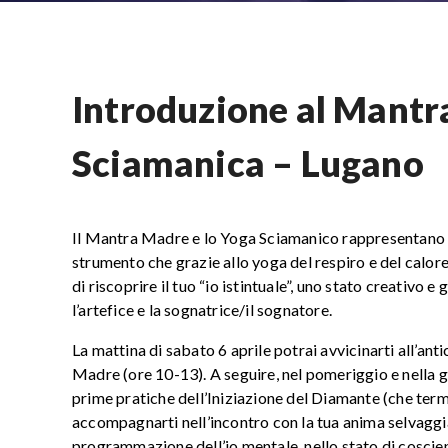
Introduzione al Mantr
Sciamanica – Lugano
Il Mantra Madre e lo Yoga Sciamanico rappresentano il
strumento che grazie allo yoga del respiro e del calore
di riscoprire il tuo “io istintuale”, uno stato creativo e
l’artefice e la sognatrice/il sognatore.
La mattina di sabato 6 aprile potrai avvicinarti all’ant
Madre (ore 10-13). A seguire, nel pomeriggio e nella gi
prime pratiche dell’Iniziazione del Diamante (che ter
accompagnarti nell’incontro con la tua anima selvaggia,
programmazione dell’io mentale, nello stato di coscienza