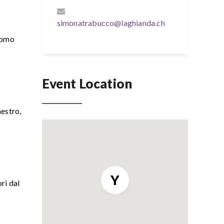
simonatrabucco@laghianda.ch
’Uomo
Event Location
aestro,
ri dal