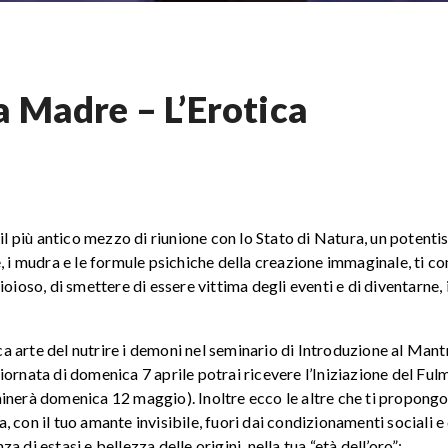
a Madre – L’Erotica
 più antico mezzo di riunione con lo Stato di Natura, un potenti
, i mudra e le formule psichiche della creazione immaginale, ti c
 gioioso, di smettere di essere vittima degli eventi e di diventarne,
ica arte del nutrire i demoni nel seminario di Introduzione al Mant
ornata di domenica 7 aprile potrai ricevere l’Iniziazione del Fulm
minerà domenica 12 maggio). Inoltre ecco le altre che ti propongo
 con il tuo amante invisibile, fuori dai condizionamenti sociali e 
 di estasi e bellezza delle origini, nella tua “età dell’oro”: