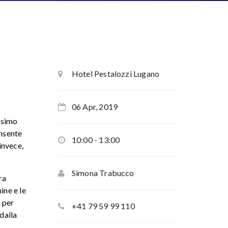
Hotel Pestalozzi Lugano
06 Apr, 2019
ssimo
onsente
10:00 - 13:00
 invece,
Simona Trabucco
ra
ine e le
 per
+41 79 59 99 110
dalla