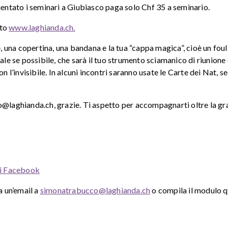
quentato i seminari a Giubiasco paga solo Chf 35 a seminario.
ito
www.laghianda.ch.
 una copertina, una bandana e la tua “cappa magica”, cioè un fou
rale se possibile, che sarà il tuo strumento sciamanico di riunione
 l’invisibile. In alcuni incontri saranno usate le Carte dei Nat, se 
co@laghianda.ch, grazie. Ti aspetto per accompagnarti oltre la g
 di Facebook
a un’email a
simonatrabucco@laghianda.ch
o compila il modulo q