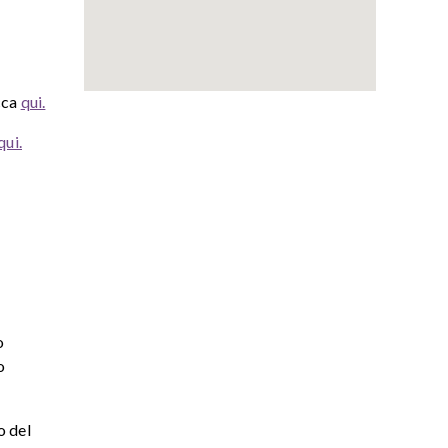
cca
qui.
qui.
o
o
o del