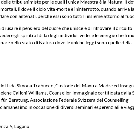
lle tribù animiste per le quali l’unica Maestra è la Natura: li do
rtali, li dove il ciclo vita-morte è ininterrotto, quando arriva la
arlare con antenati, perchè essi sono tutti li insieme attorno al fuo
di usare il pensiero del cuore che unisce e di ritrovare il circuito
vedere gli spiriti al di là degli individui, vedere le energie che li 
rnare nello stato di Natura dove le uniche leggi sono quelle della
ondotti da Simona Trabucco, Custode del Mantra Madre ed Insegn
Selene Calloni Williams, Counsellor Immaginale certificata dalla
 für Beratung, Associazione Federale Svizzera del Counselling
Sciamanesimo in occasione di diversi seminari esperenziali e viagg
denza 9, Lugano