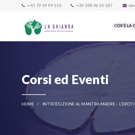
Skip to main content
+41 79 59 99 110
+39 338 46 50 187
sim
COS’È LA
Corsi ed Eventi
HOME
INTRODUZIONE AL MANTRA MADRE – L’EROTI