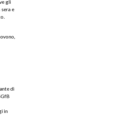
ve gli
 sera e
co.
muovono,
ante di
 SGfB
i in