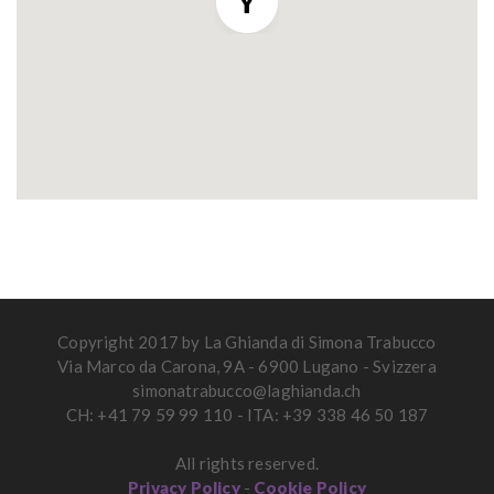
Copyright 2017 by La Ghianda di Simona Trabucco
Via Marco da Carona, 9A - 6900 Lugano - Svizzera
simonatrabucco@laghianda.ch
CH: +41 79 59 99 110 - ITA: +39 338 46 50 187
All rights reserved.
Privacy Policy
-
Cookie Policy