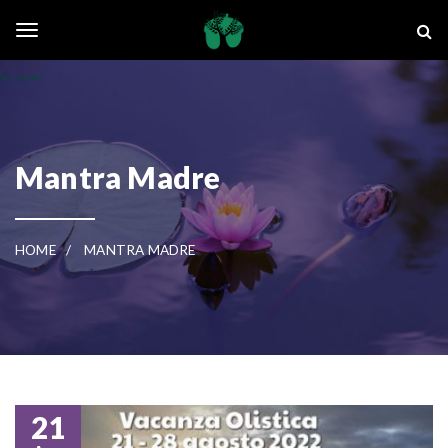
Skip to main content
La Ghianda
Toggle navigation
Mantra Madre
HOME
MANTRA MADRE
21