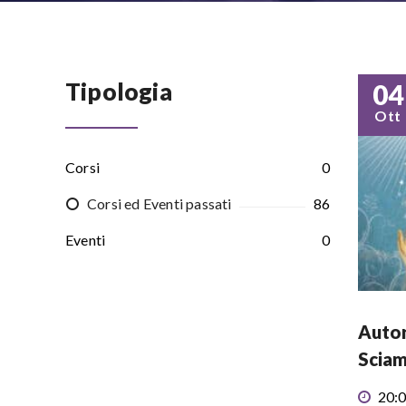
Tipologia
04
Ott
Corsi
0
Corsi ed Eventi passati
86
Eventi
0
Autor
Sciam
20:0