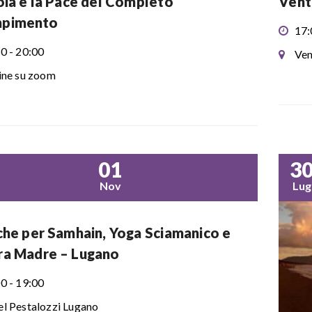
oia e la Pace del Completo
Vent
pimento
17:
0 - 20:00
Ven
ine su zoom
01
3
Nov
Lug
che per Samhain, Yoga Sciamanico e
ra Madre – Lugano
0 - 19:00
l Pestalozzi Lugano