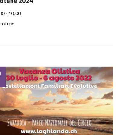
otene 2024
00 - 10:00
totene
0