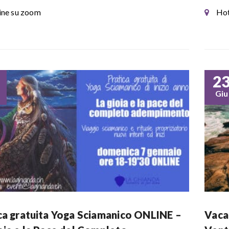
ine su zoom
Hot
2
Giu
ca gratuita Yoga Sciamanico ONLINE –
Vaca