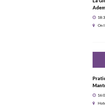
La Gi
Adem
18:3
On l
Prati
Mant
16:0
Hote