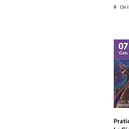
On l
07
Gen
Prati