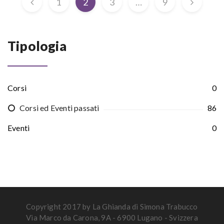
1
2
3
…
9
Tipologia
Corsi
0
Corsi ed Eventi passati
86
Eventi
0
Copyright 2017 by La Ghianda di Simona Trabucco
Via Marco da Carona, 9A - 6900 Lugano - Svizzera