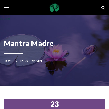
Skip to main content
La Ghianda
Toggle navigation
Mantra Madre
HOME
MANTRA MADRE
23