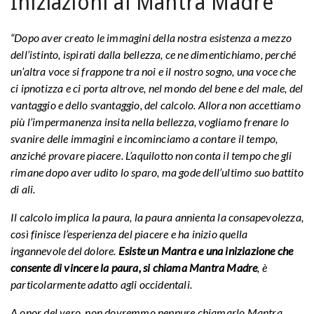
Iniziazioni al Mantra Madre
“Dopo aver creato le immagini della nostra esistenza a mezzo
dell’istinto, ispirati dalla bellezza, ce ne dimentichiamo, perché
un’altra voce si frappone tra noi e il nostro sogno, una voce che
ci ipnotizza e ci porta altrove, nel mondo del bene e del male, del
vantaggio e dello svantaggio, del calcolo. Allora non accettiamo
più l’impermanenza insita nella bellezza, vogliamo frenare lo
svanire delle immagini e incominciamo a contare il tempo,
anziché provare piacere. L’aquilotto non conta il tempo che gli
rimane dopo aver udito lo sparo, ma gode dell’ultimo suo battito
di ali.
Il calcolo implica la paura, la paura annienta la consapevolezza,
così finisce l’esperienza del piacere e ha inizio quella
ingannevole del dolore.
Esiste un Mantra e una iniziazione che
consente di vincere la paura, si chiama Mantra Madre
, è
particolarmente adatto agli occidentali.
A onor del vero, non dovremmo neppure chiamarlo Mantra,