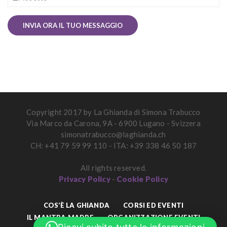
Copyright 2017 by La Ghianda di Simona Trabucco
Via Marco da Carona, 9A - 6900 Lugano - Svizzera
simonatrabucco@laghianda.ch
CH: +41 79 59 99 110 - ITA: +39 338 46 50 187
All rights reserved.
Privacy Policy
-
Cookie Policy
COS’È LA GHIANDA
CORSI ED EVENTI
IL MANTRA MADRE
ORGANIZZAZIONE EVENTI
English