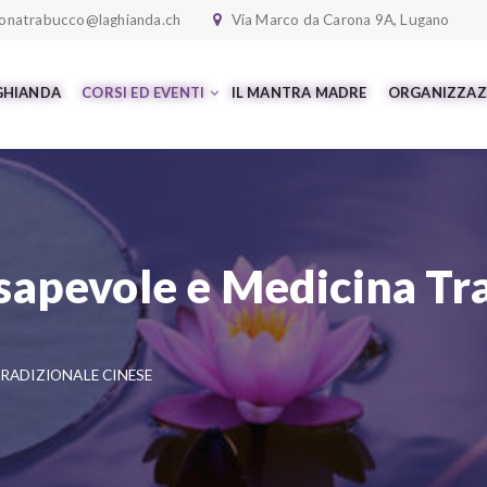
onatrabucco@laghianda.ch
Via Marco da Carona 9A, Lugano
 GHIANDA
CORSI ED EVENTI
IL MANTRA MADRE
ORGANIZZAZ
apevole e Medicina Tra
RADIZIONALE CINESE