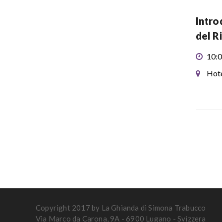
Intro
del R
10:0
Hote
Copyright 2017 by La Ghianda di Simona Trabucco
Via Marco da Carona, 9A - 6900 Lugano - Svizzera