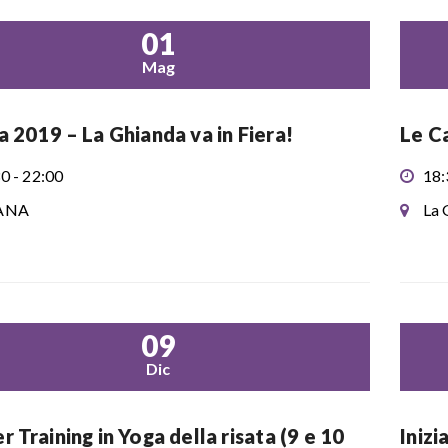
01
Mag
a 2019 – La Ghianda va in Fiera!
Le Ca
0 - 22:00
18:
ANA
La 
09
Dic
r Training in Yoga della risata (9 e 10
Inizi