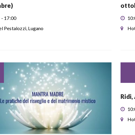
mbre)
otto
 - 17:00
10:
l Pestalozzi, Lugano
Hot
Ridi,
10:
Hot