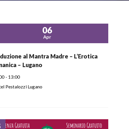
06
Apr
oduzione al Mantra Madre – L’Erotica
manica – Lugano
00 - 13:00
el Pestalozzi Lugano
8