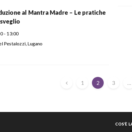
duzione al Mantra Madre – Le pratiche
isveglio
0 - 13:00
l Pestalozzi, Lugano
1
2
3
…
COS’È 