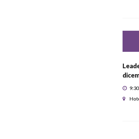
Leade
dice
9:30
Hote