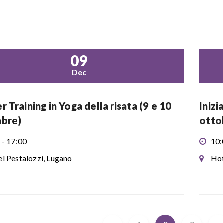
09
Dec
r Training in Yoga della risata (9 e 10
Inizi
mbre)
otto
 - 17:00
10:
l Pestalozzi, Lugano
Hot