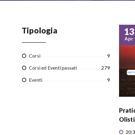
Tipologia
13
Apr
Corsi
9
Corsi ed Eventi passati
279
Eventi
9
Prati
Olist
20:3