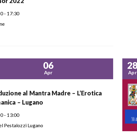
nor 2022
0 - 17:30
ne
06
2
Apr
Apr
duzione al Mantra Madre – L’Erotica
anica – Lugano
0 - 13:00
l Pestalozzi Lugano