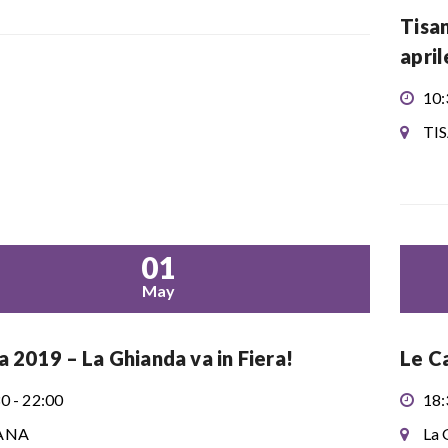
Tisan
april
10:
TI
01
May
a 2019 – La Ghianda va in Fiera!
Le Ca
0 - 22:00
18:
ANA
La 