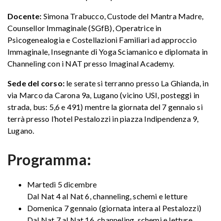
Docente:
Simona Trabucco, Custode del Mantra Madre,
Counsellor Immaginale (SGfB), Operatrice in
Psicogenealogia e Costellazioni Familiari ad approccio
Immaginale, Insegnante di Yoga Sciamanico e diplomata in
Channeling con i NAT presso Imaginal Academy.
Sede del corso:
le serate si terranno presso La Ghianda, in
via Marco da Carona 9a, Lugano (vicino USI, posteggi in
strada, bus: 5,6 e 491) mentre la giornata del 7 gennaio si
terrà presso l’hotel Pestalozzi in piazza Indipendenza 9,
Lugano.
Programma:
Martedì 5 dicembre
Dal Nat 4 al Nat 6, channeling, schemi e letture
Domenica 7 gennaio (giornata intera al Pestalozzi)
Dal Nat 7 al Nat 16, channeling, schemi e letture,