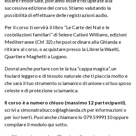
essere rimborsate, potranno essere recuperate alla
successiva edizione del corso. Stiamo valutando la
possibilità di effettuare delle registrazioni audio.
Per il corso ti servirà il libro “Le Carte dei Nat e le
costellazioni familiari” di Selene Calloni Williams, edizioni
Mediterranee (Chf 32) che puoi ordinare alla Ghianda e
ritirare al corso, o acquistare presso la Libreria Waelti,
Quartiere Maghetti a Lugano.
Dovrai anche portare con te la tua “cappa magica”, un
foulard leggero e di tessuto naturale che ti piaccia molto e
che sarà il tuo strumento sciamanico di unione col tuo sposo
celeste e di protezione sciamanica.
Il corso è a numero chiuso (massimo 12 partecipanti)
,
scrivi a simonatrabucco@laghianda.ch per informazioni o
per iscriverti. Puoi anche chiamare lo 079.5999110 oppure
compilare il modulo qui sotto.