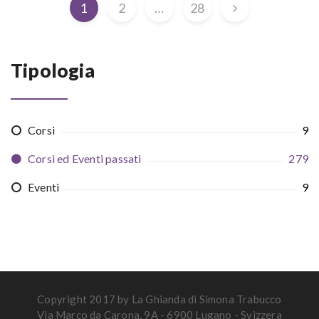
1
2
…
28
Tipologia
Corsi
9
Corsi ed Eventi passati
279
Eventi
9
Copyright 2017 by La Ghianda di Simona Trabucco
Via Marco da Carona, 9A - 6900 Lugano - Svizzera