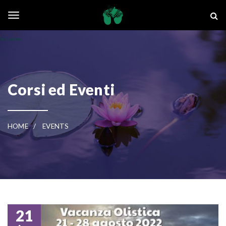
Skip to main content
La Ghianda
Toggle navigation
Corsi ed Eventi
HOME
EVENTS
21