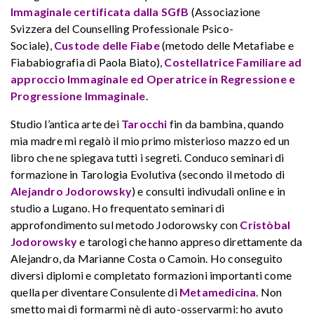
Immaginale certificata dalla SGfB
(Associazione
Svizzera del Counselling Professionale Psico-
Sociale),
Custode delle Fiabe
(metodo delle Metafiabe e
Fiababiografia di Paola Biato),
Costellatrice Familiare ad
approccio Immaginale ed Operatrice in Regressione e
Progressione Immaginale
.
Studio l’antica arte dei
Tarocchi
fin da bambina, quando
mia madre mi regalò il mio primo misterioso mazzo ed un
libro che ne spiegava tutti i segreti. Conduco seminari di
formazione in Tarologia Evolutiva (secondo il metodo di
Alejandro Jodorowsky
) e consulti indivudali online e in
studio a Lugano. Ho frequentato seminari di
approfondimento sul metodo Jodorowsky con
Cristòbal
Jodorowsky
e tarologi che hanno appreso direttamente da
Alejandro, da Marianne Costa o Camoin. Ho conseguito
diversi diplomi e completato formazioni importanti come
quella per diventare Consulente di
Metamedicina
. Non
smetto mai di formarmi nè di auto-osservarmi: ho avuto