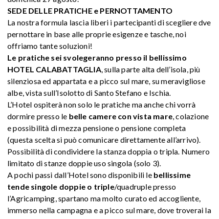
SEDE DELLE PRATICHE e PERNOTTAMENTO
La nostra formula lascia liberi i partecipanti di scegliere dve
pernottare in base alle proprie esigenze e tasche, noi
offriamo tante soluzioni!
Le pratiche sei svolegeranno presso il bellissimo
HOTEL CALABATTAGLIA
, sulla parte alta dell’isola, più
silenziosa ed appartata e a picco sul mare, su meravigliose
albe, vista sull’Isolotto di Santo Stefano e Ischia.
L’Hotel ospiterà non solo le pratiche ma anche chi vorrà
dormire presso le
belle camere con vista mare
, colazione
e possibilità di mezza pensione o pensione completa
(questa scelta si può comunicare direttamente all’arrivo).
Possibilità di condividere la stanza doppia o tripla. Numero
limitato di stanze doppie uso singola (solo 3).
A pochi passi dall’Hotel sono disponibili le
bellissime
tende singole doppie o triple
/quadruple presso
l’Agricamping, spartano ma molto curato ed accogliente,
immerso nella campagna e a picco sul mare, dove troverai la