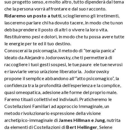
suo progetto senso, e molto altro, tutto dipenderà dal tema
che la persona vorrà affrontare e dal suo racconto.
Ridaremo un posto a tutti
, scioglieremo gli irretimenti,
lasceremo parlare chi ha dovuto tacere, in modo che tu non
debba prendere il posto di altri o vivere la loro vita.
Restituiremo pesi e dolori, in modo che tu possa avere tutte
le energie per te ed il tuo destino.
Conoscerai la psicomagia, il metodo di “terapia panica”
ideato da Alejandro Jodorowsky, che ti permetterà di
raccogliere i tuoi gesti sospesi, le tue paure ele tue nevrosi
e riavviarle verso un’azione liberatoria. Jodorowsky
propone il semplice abbandono all'”atto psicomagico”, la
confidenza tra la profondità dell’esperienza e la complice,
quasi omeopatica, adesione alle forme del proprio male.
Faremo tituali collettivi ed indiviauli. Praticheremo le
Costellazioni Familiari ad approccio Immaginale, un
metodo rivoluzionario espressione della visione
archetipico-immaginale di
James Hillman e Jung
, nutrita
da elementi di Costellazioni di
Bert Hellinger
, Selene