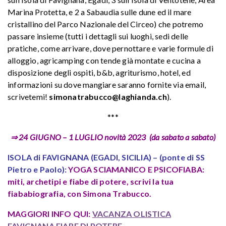
Marina Protetta, e 2 a Sabaudia sulle dune ed il mare
cristallino del Parco Nazionale del Circeo) che potremo
passare insieme (tutti i dettagli sui luoghi, sedi delle
pratiche, come arrivare, dove pernottare e varie formule di
alloggio, agricamping con tende già montate e cucina a
disposizione degli ospiti, b&b, agriturismo, hotel, ed
informazioni su dove mangiare saranno fornite via email,
scrivetemi!
simonatrabucco@laghianda.ch
).
***
⇒ 24 GIUGNO – 1 LUGLIO novità 2023 (da sabato a sabato)
ISOLA di FAVIGNANA
(EGADI, SICILIA) –
(ponte di SS
Pietro e Paolo):
YOGA SCIAMANICO E PSICOFIABA:
miti, archetipi e fiabe di potere, scrivi la tua
fiababiografia,
con Simona Trabucco.
MAGGIORI INFO QUI:
VACANZA OLISTICA
FAVIGNANA FIABE DI POTERE