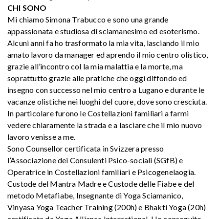
CHI SONO
Mi chiamo Simona Trabucco e sono una grande
appassionata e studiosa di sciamanesimo ed esoterismo.
Alcuni anni fa ho trasformato la mia vita, lasciando il mio
amato lavoro da manager ed aprendo il mio centro olistico,
grazie all’incontro col la mia malattia e la morte, ma
soprattutto grazie alle pratiche che oggi diffondo ed
insegno con successo nel mio centro a Lugano e durante le
vacanze olistiche nei luoghi del cuore, dove sono cresciuta.
In particolare furono le Costellazioni familiari a farmi
vedere chiaramente la strada e a lasciare che il mio nuovo
lavoro venisse a me.
Sono Counsellor certificata in Svizzera presso
l’Associazione dei Consulenti Psico-sociali (SGfB) e
Operatrice in Costellazioni familiari e Psicogenelaogia.
Custode del Mantra Madre e Custode delle Fiabe e del
metodo Metafiabe, Insegnante di Yoga Sciamanico,
Vinyasa Yoga Teacher Training (200h) e Bhakti Yoga (20h)
certificata da Yoga Alliance International. Ho conseguito