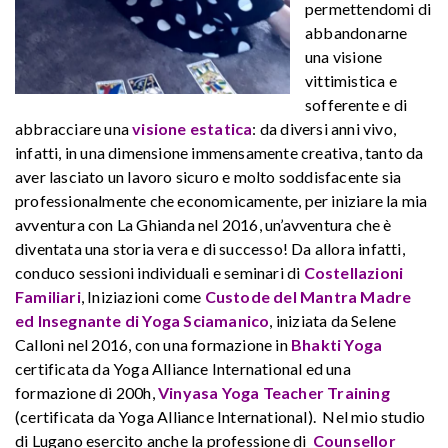
permettendomi di
abbandonarne
una visione
vittimistica e
sofferente e di
abbracciare una
visione estatica
: da diversi anni vivo,
infatti, in una dimensione immensamente creativa, tanto da
aver lasciato un lavoro sicuro e molto soddisfacente sia
professionalmente che economicamente, per iniziare la mia
avventura con La Ghianda nel 2016, un’avventura che è
diventata una storia vera e di successo! Da allora infatti,
conduco sessioni individuali e seminari di
Costellazioni
Familiari
, Iniziazioni come
Custode del Mantra Madre
ed Insegnante di Yoga Sciamanico
, iniziata da Selene
Calloni nel 2016, con una formazione in
Bhakti Yoga
certificata da Yoga Alliance International ed una
formazione di 200h,
Vinyasa Yoga Teacher Training
(certificata da Yoga Alliance International). Nel mio studio
di Lugano esercito anche la professione di
Counsellor