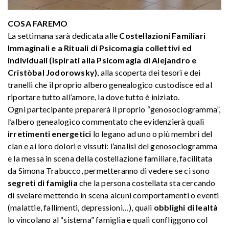
COSA FAREMO
La settimana sarà dedicata alle
Costellazioni Familiari
Immaginali e a Rituali di Psicomagia collettivi ed
individuali (ispirati alla Psicomagia di Alejandro e
Cristòbal Jodorowsky)
, alla scoperta dei tesori e dei
tranelli che il proprio albero genealogico custodisce ed al
riportare tutto all’amore, la dove tutto è iniziato.
Ogni partecipante preparerà il proprio “genosociogramma”,
l’albero genealogico commentato che evidenzierà quali
irretimenti energetici
lo legano ad uno o più membri del
clan e ai loro dolori e vissuti: l’analisi del genosociogramma
e la messa in scena della costellazione familiare, facilitata
da Simona Trabucco, permetteranno di vedere se ci sono
segreti di famiglia
che la persona costellata sta cercando
di svelare mettendo in scena alcuni comportamenti o eventi
(malattie, fallimenti, depressioni…), quali
obblighi di lealtà
lo vincolano al “sistema” famiglia e quali confliggono col