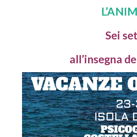
L’ANI
Sei se
all’insegna de