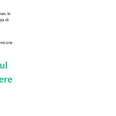
an, le
ia di
micizie
ul
dere