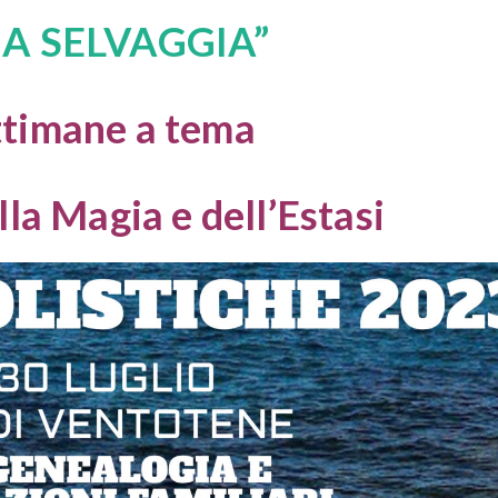
MA SELVAGGIA”
ttimane a tema
lla Magia e dell’Estasi