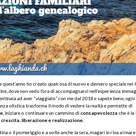
he quest’anno ho creato qualcosa di nuovo e davvero speciale nei 
’origine, dove non vedo l’ora di accompagnarvi nell’esperienza imma
 centinaia ad aver “viaggiato” con me dal 2018 e sapete bene, ogni
anza olistica trasforma il modo di vedere la realtà e permette di
te
, iniziare o continuare un cammino di
consapevolezza
che è la
i
crescita
,
liberazione e realizzazione
.
ttina o il pomeriggio e a volte anche la sera, magari in riva al mare