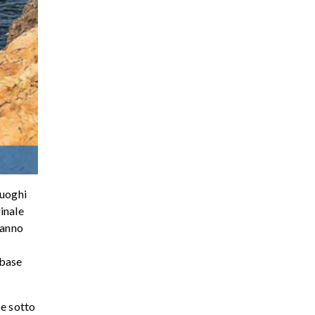
luoghi
ginale
 anno
 base
 e sotto