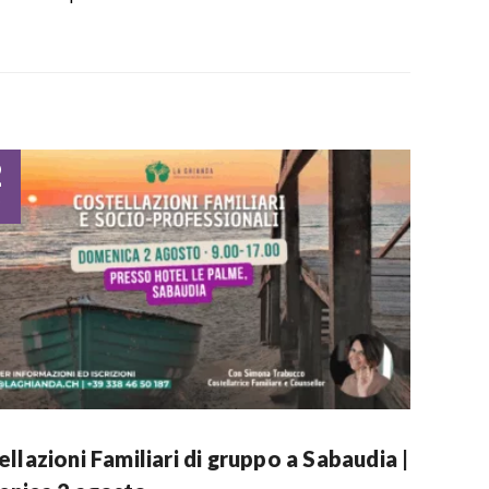
2
o
llazioni Familiari di gruppo a Sabaudia |