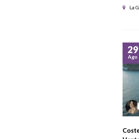
La G
29
Ago
Coste