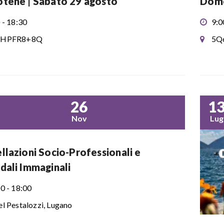
tene | Sabato 29 agosto
Dome
 - 18:30
9:0
HPFR8+8Q
5Q
26
1
Nov
Lug
llazioni Socio-Professionali e
dali Immaginali
0 - 18:00
l Pestalozzi, Lugano