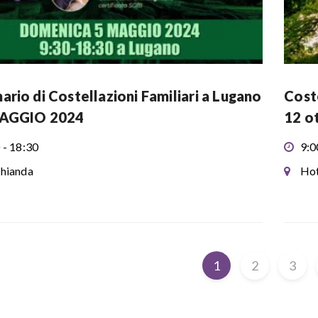
ario di Costellazioni Familiari a Lugano
Coste
MAGGIO 2024
12 o
 - 18:30
9:0
hianda
Hot
1
2
3