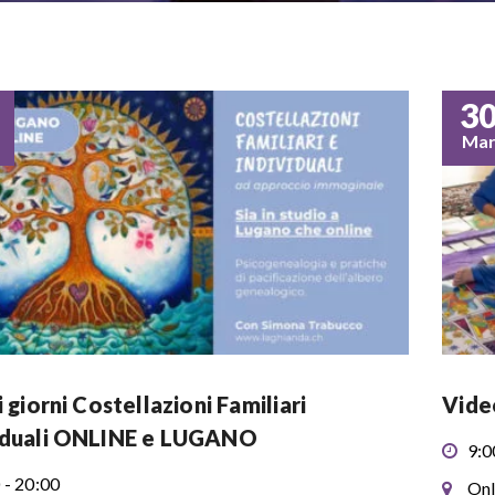
3
Ma
i giorni Costellazioni Familiari
Vide
iduali ONLINE e LUGANO
9:0
 - 20:00
Onl