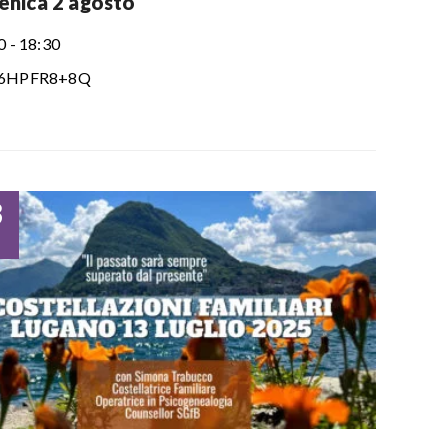
nica 2 agosto
0 - 18:30
6HPFR8+8Q
3