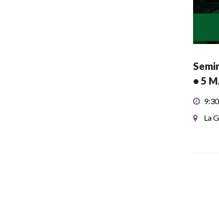
Semin
• 5 
9:30
La G