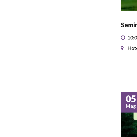
Semin
10:0
Hote
05
Mag