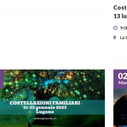
Coste
13 l
9:0
La 
0
Ma