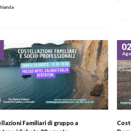
hianda
0
Ag
llazioni Familiari di gruppo a
Coste