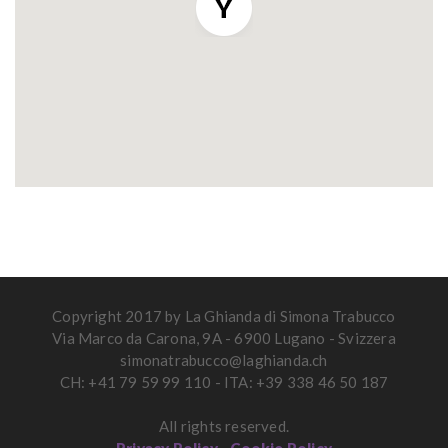
Copyright 2017 by La Ghianda di Simona Trabucco
Via Marco da Carona, 9A - 6900 Lugano - Svizzera
simonatrabucco@laghianda.ch
CH: +41 79 59 99 110 - ITA: +39 338 46 50 187
All rights reserved.
Privacy Policy
-
Cookie Policy