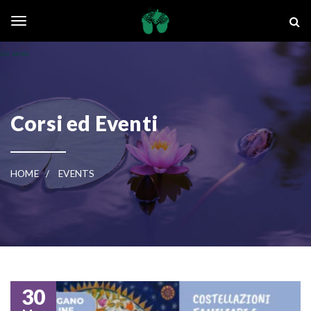
Skip to main content
La Ghianda
Toggle navigation
Corsi ed Eventi
HOME
EVENTS
30