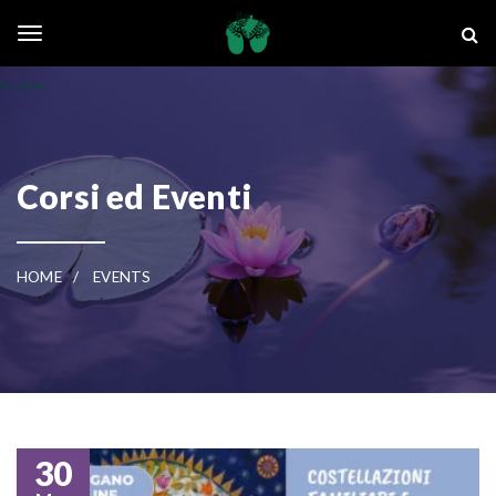
Skip to main content
La Ghianda
Toggle navigation
Corsi ed Eventi
HOME
EVENTS
30