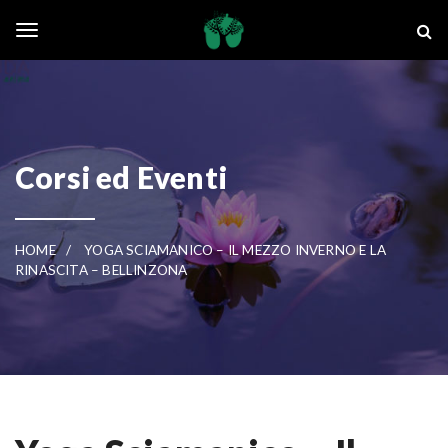
Skip to main content
La Ghianda
Toggle navigation
Corsi ed Eventi
HOME
YOGA SCIAMANICO – IL MEZZO INVERNO E LA
RINASCITA – BELLINZONA