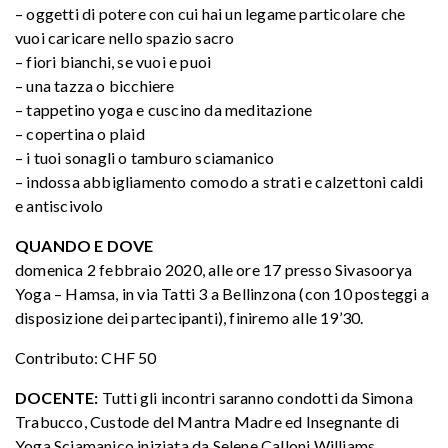
– oggetti di potere con cui hai un legame particolare che
vuoi caricare nello spazio sacro
– fiori bianchi, se vuoi e puoi
– una tazza o bicchiere
– tappetino yoga e cuscino da meditazione
– copertina o plaid
– i tuoi sonagli o tamburo sciamanico
– indossa abbigliamento comodo a strati e calzettoni caldi
e antiscivolo
QUANDO E DOVE
domenica 2 febbraio 2020, alle ore 17 presso Sivasoorya
Yoga – Hamsa, in via Tatti 3 a Bellinzona (con 10 posteggi a
disposizione dei partecipanti), finiremo alle 19’30.
Contributo: CHF 50
DOCENTE:
Tutti gli incontri saranno condotti da Simona
Trabucco, Custode del Mantra Madre ed Insegnante di
Yoga Sciamanico iniziata da Selene Calloni Williams,