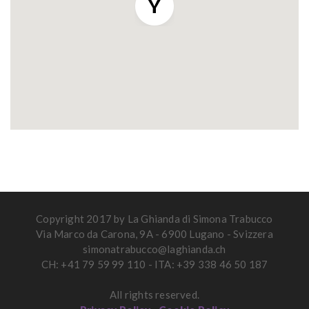
Copyright 2017 by La Ghianda di Simona Trabucco
Via Marco da Carona, 9A - 6900 Lugano - Svizzera
simonatrabucco@laghianda.ch
CH: +41 79 59 99 110 - ITA: +39 338 46 50 187
All rights reserved.