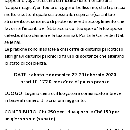
tappetino yoga e cuscino da meditazione, nonché una
“cappa magica”, un foulard leggero, bellissimo, che ti piaccia
molto e sotto il quale sia possibile respirare (sará il tuo
strumento sciamanico di protezione e di raccoglimento che
favorirà l’incontro e l’abbraccio col tuo sposo/la tua sposa
celeste, il tuo daimon e la tua anima). Porta le Carte dei Nat
se le hai.
Le pratiche sono inadatte a chi soffre di disturbi psicotici o
altri gravi disturbi psichici o fa uso di sostanze che alterano
lo stato di coscienza.
DATE, sabato e domenica 22-23 febbraio 2020
orari 10-17’30, mezz’ora di pausa pranzo
LUOGO
: Lugano centro, il luogo sarà comunicato a breve
in base al numero di iscrizioni raggiunto.
CONTRIBUTO
:
Chf 250 per i due giorni e Chf 150 per
un giorno solo (sabato).