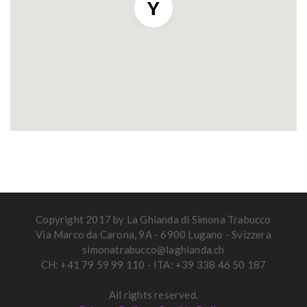
Copyright 2017 by La Ghianda di Simona Trabucco
Via Marco da Carona, 9A - 6900 Lugano - Svizzera
simonatrabucco@laghianda.ch
CH: +41 79 59 99 110 - ITA: +39 338 46 50 187
All rights reserved.