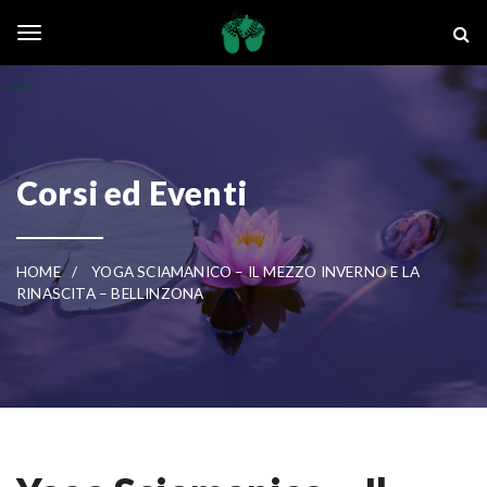
Skip to main content
La Ghianda
Toggle navigation
Corsi ed Eventi
HOME
YOGA SCIAMANICO – IL MEZZO INVERNO E LA
RINASCITA – BELLINZONA