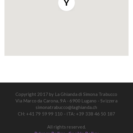
Copyright 2017 by La Ghianda di Simona Trabucco
Via Marco da Carona, 9A - 6900 Lugano - Svizzera
simonatrabucco@laghianda.ch
CH: +41 79 59 99 110 - ITA: +39 338 46 50 187
All rights reserved.