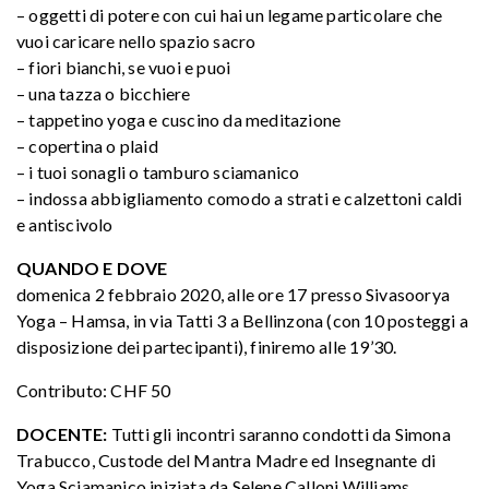
– oggetti di potere con cui hai un legame particolare che
vuoi caricare nello spazio sacro
– fiori bianchi, se vuoi e puoi
– una tazza o bicchiere
– tappetino yoga e cuscino da meditazione
– copertina o plaid
– i tuoi sonagli o tamburo sciamanico
– indossa abbigliamento comodo a strati e calzettoni caldi
e antiscivolo
QUANDO E DOVE
domenica 2 febbraio 2020, alle ore 17 presso Sivasoorya
Yoga – Hamsa, in via Tatti 3 a Bellinzona (con 10 posteggi a
disposizione dei partecipanti), finiremo alle 19’30.
Contributo: CHF 50
DOCENTE:
Tutti gli incontri saranno condotti da Simona
Trabucco, Custode del Mantra Madre ed Insegnante di
Yoga Sciamanico iniziata da Selene Calloni Williams,