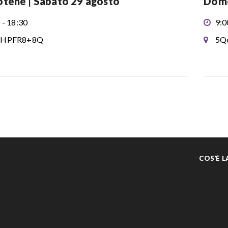
tene | Sabato 29 agosto
Dome
 - 18:30
9:0
HPFR8+8Q
5Q
COS’È 