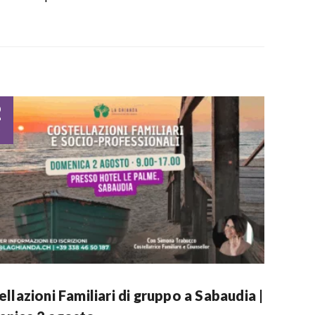
2
o
llazioni Familiari di gruppo a Sabaudia |