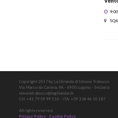
Vento
9:00
5Q6
Copyright 2017 by La Ghianda di Simona Trabucco
Via Marco da Carona, 9A - 6900 Lugano - Svizzera
simonatrabucco@laghianda.ch
CH: +41 79 59 99 110 - ITA: +39 338 46 50 187
All rights reserved.
Privacy Policy
-
Cookie Policy