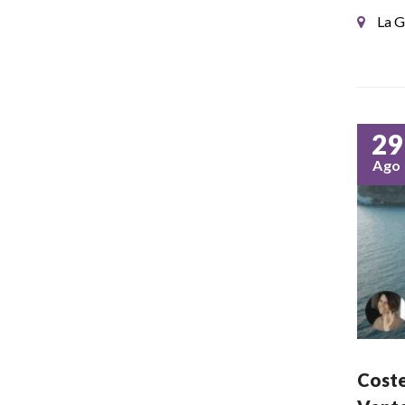
La G
29
Ago
Coste