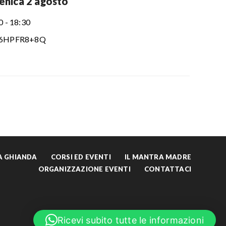
nica 2 agosto
0 - 18:30
6HPFR8+8Q
LA GHIANDA
CORSI ED EVENTI
IL MANTRA MADRE
ORGANIZZAZIONE EVENTI
CONTATTACI
English
Ricevi subito tutte le informazioni