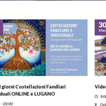
3
Ma
i giorni Costellazioni Familiari
Vide
iduali ONLINE e LUGANO
9:0
 - 20:00
Onl