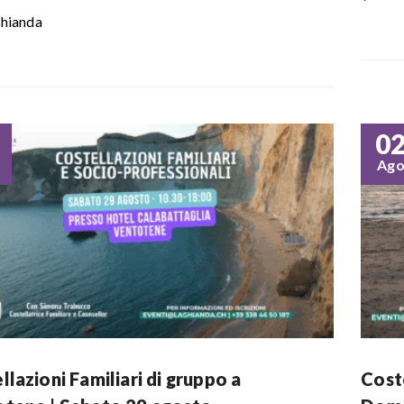
hianda
0
Ag
llazioni Familiari di gruppo a
Coste