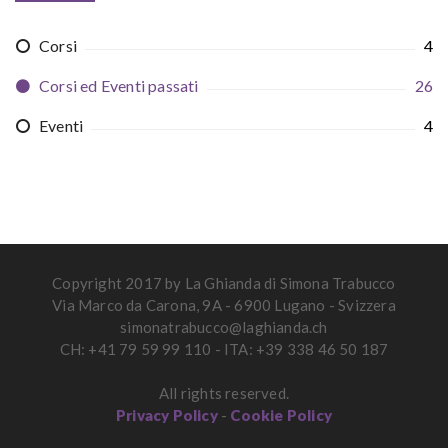
Corsi
4
Corsi ed Eventi passati
26
Eventi
4
Copyright 2017 by La Ghianda di Simona Trabucco
Via Marco da Carona, 9A - 6900 Lugano - Svizzera
simonatrabucco@laghianda.ch
CH: +41 79 59 99 110 - ITA: +39 338 46 50 187
All rights reserved.
Privacy Policy
-
Cookie Policy