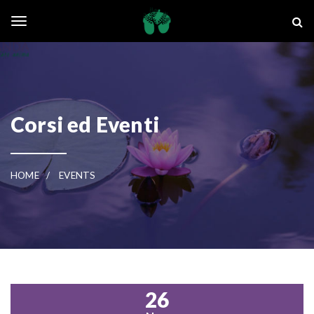
Skip to main content
La Ghianda
Toggle navigation
Corsi ed Eventi
HOME
EVENTS
26