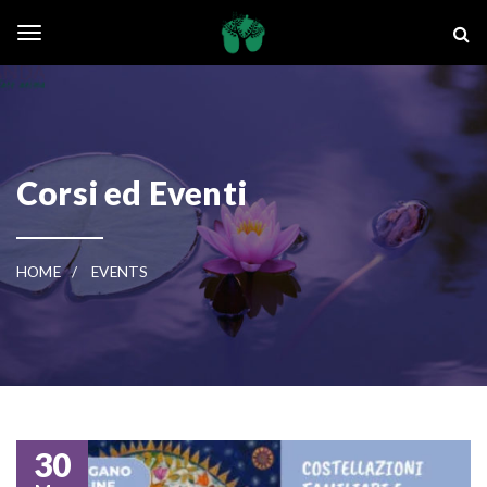
Skip to main content
La Ghianda
Toggle navigation
Corsi ed Eventi
HOME
EVENTS
30