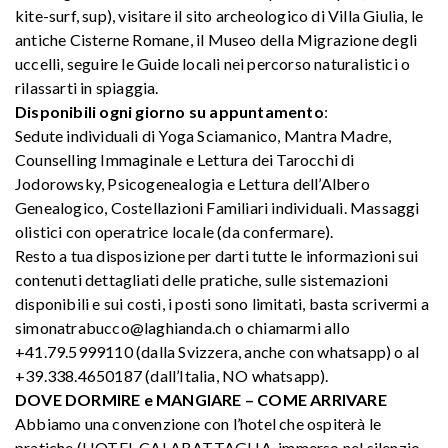
kite-surf, sup), visitare il sito archeologico di Villa Giulia, le
antiche Cisterne Romane, il Museo della Migrazione degli
uccelli, seguire le Guide locali nei percorso naturalistici o
rilassarti in spiaggia.
Disponibili ogni giorno su appuntamento
:
Sedute individuali di Yoga Sciamanico, Mantra Madre,
Counselling Immaginale e Lettura dei Tarocchi di
Jodorowsky, Psicogenealogia e Lettura dell’Albero
Genealogico, Costellazioni Familiari individuali. Massaggi
olistici con operatrice locale (da confermare).
Resto a tua disposizione per darti tutte le informazioni sui
contenuti dettagliati delle pratiche, sulle sistemazioni
disponibili e sui costi, i posti sono limitati, basta scrivermi a
simonatrabucco@laghianda.ch o chiamarmi allo
+41.79.5999110 (dalla Svizzera, anche con whatsapp) o al
+39.338.4650187 (dall’Italia, NO whatsapp).
DOVE DORMIRE e MANGIARE – COME ARRIVARE
Abbiamo una convenzione con l’hotel che ospiterà le
pratiche (HOTEL CALABATTAGLIA, immerso nel silenzio