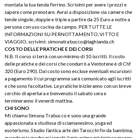
montata la tua tenda Ferrino. Scrivimi per avere i prezzi e
sapere come prenotare. Avrai a disposizione sia camere che
tende singole, doppie e triple a partire da 25 Euro a notte a
persona con uso cucina da campo. PER TUTTE LE
INFORMAZIONI SU PERNOTTAMENTO, VITTO E
VIAGGIO, scrivimi: simonatrabucco@laghianda.ch
COSTO DELLE PRATICHE E DEI CORSI
N.B. Il corso si terrà con un minimo di 10 iscritti. Il costo
delle pratiche e dei corsi che condurrò a Ventotene è di Chf
320 (Euro 290). Dal costo sono escluse eventuali escursioni
a pagamento il cui programma sarà comunicato agli iscritti
e che sono facoltative. Le pratiche inizieranno con un breve
cerchio di apertura e benvenuto il sabato sera e
termineranno il venerdì mattina.
CHI SONO
Mi chiamo Simona Trabucco e sono una grande
appassionata e studiosa di sciamanesimo, yoga ed
esoterismo. Studio l’antica arte dei Tarocchi fin da bambina,
quando mia madre mi regalò il mio primo misterioso mazzo