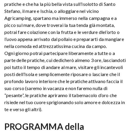
pratiche e che ha la più bella vista sull’Isolotto di Santo
Stefano, il mare e Ischia, o alloggiare nel vicino
Agricamping, spartano ma immerso nella campagna e a
picco sul mare, dove troverai la tua tenda già montata,
potrai fare colazione con la frutta e le verdure dlel’orto o
l’uovo appena arrivato dal pollaio e prepararti da mangiare
nella comoda ed attrezzatissima cucina da campo.
Ogni giorno potrai partecipare liberamente a tutte o a
parte delle pratiche, cui dedicherò almeno 3 ore, lasciandoti
poi tutto il tempo di andare al mare, visitare gli incantevoli
posti dell’Isola e semplicemente riposare o lasciare che il
profondo lavoro interiore che le pratiche attivano faccia il
suo corso (saremo in vacanza e non faremo nulla di
“pesante”, le pratiche apriranno il tabernacolo d’oro che
risiede nel tuo cuore sprigionando solo amore e dolcezza in
te e verso gli altri).
PROGRAMMA della