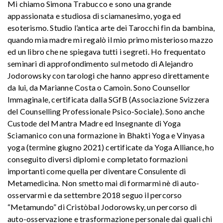
Mi chiamo Simona Trabucco e sono una grande
appassionata e studiosa di sciamanesimo, yoga ed
esoterismo. Studio l’antica arte dei Tarocchi fin da bambina,
quando mia madre mi regalò il mio primo misterioso mazzo
ed un libro che ne spiegava tutti i segreti. Ho frequentato
seminari di approfondimento sul metodo di Alejandro
Jodorowsky con tarologi che hanno appreso direttamente
da lui, da Marianne Costa o Camoin. Sono Counsellor
Immaginale, certificata dalla SGfB (Associazione Svizzera
del Counselling Professionale Psico-Sociale). Sono anche
Custode del Mantra Madre ed Insegnante di Yoga
Sciamanico con una formazione in Bhakti Yoga e Vinyasa
yoga (termine giugno 2021) certificate da Yoga Alliance, ho
conseguito diversi diplomi e completato formazioni
importanti come quella per diventare Consulente di
Metamedicina. Non smetto mai di formarmi nè di auto-
osservarmi e da settembre 2018 seguo il percorso
“Metamundo” di Cristòbal Jodorowsky, un percorso di
auto-osservazione e trasformazione personale dai quali chi