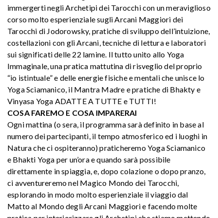
immergerti negli Archetipi dei Tarocchi con un meraviglioso
corso molto esperienziale sugli Arcani Maggiori dei
Tarocchi di Jodorowsky, pratiche di sviluppo dell’intuizione,
costellazioni con gli Arcani, tecniche di lettura e laboratori
sui significati delle 22 lamine. Il tutto unito allo Yoga
Immaginale, una pratica mattutina di risveglio del proprio
“io istintuale” e delle energie fisiche e mentali che unisce lo
Yoga Sciamanico, il Mantra Madre e pratiche di Bhakty e
Vinyasa Yoga ADATTE A TUTTE e TUTTI!
COSA FAREMO E COSA IMPARERAI
Ogni mattina (o sera, il programma sarà definito in base al
numero dei partecipanti, il tempo atmosferico ed i luoghi in
Natura che ci ospiteranno) praticheremo Yoga Sciamanico
e Bhakti Yoga per un’ora e quando sarà possibile
direttamente in spiaggia, e, dopo colazione o dopo pranzo,
ci avventureremo nel Magico Mondo dei Tarocchi,
esplorando in modo molto esperienziale il viaggio dal
Matto al Mondo degli Arcani Maggiori e facendo molte
pratica per interiorizzare gli Archetipi che stiamo mettendo