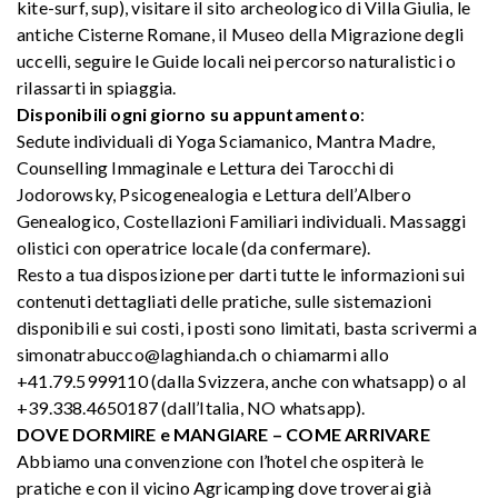
kite-surf, sup), visitare il sito archeologico di Villa Giulia, le
antiche Cisterne Romane, il Museo della Migrazione degli
uccelli, seguire le Guide locali nei percorso naturalistici o
rilassarti in spiaggia.
Disponibili ogni giorno su appuntamento
:
Sedute individuali di Yoga Sciamanico, Mantra Madre,
Counselling Immaginale e Lettura dei Tarocchi di
Jodorowsky, Psicogenealogia e Lettura dell’Albero
Genealogico, Costellazioni Familiari individuali. Massaggi
olistici con operatrice locale (da confermare).
Resto a tua disposizione per darti tutte le informazioni sui
contenuti dettagliati delle pratiche, sulle sistemazioni
disponibili e sui costi, i posti sono limitati, basta scrivermi a
simonatrabucco@laghianda.ch o chiamarmi allo
+41.79.5999110 (dalla Svizzera, anche con whatsapp) o al
+39.338.4650187 (dall’Italia, NO whatsapp).
DOVE DORMIRE e MANGIARE – COME ARRIVARE
Abbiamo una convenzione con l’hotel che ospiterà le
pratiche e con il vicino Agricamping dove troverai già