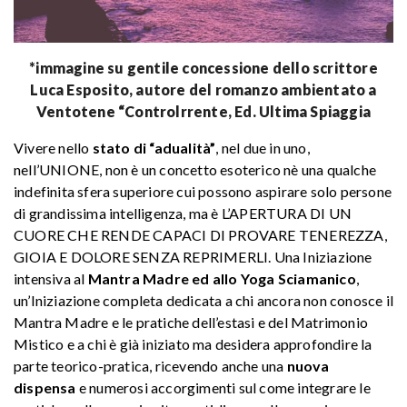
*immagine su gentile concessione dello scrittore
Luca Esposito, autore del romanzo ambientato a
Ventotene “Controlrrente, Ed. Ultima Spiaggia
Vivere nello
stato di “adualità”
, nel due in uno,
nell’UNIONE, non è un concetto esoterico nè una qualche
indefinita sfera superiore cui possono aspirare solo persone
di grandissima intelligenza, ma è L’APERTURA DI UN
CUORE CHE RENDE CAPACI DI PROVARE TENEREZZA,
GIOIA E DOLORE SENZA REPRIMERLI. Una Iniziazione
intensiva al
Mantra Madre ed allo Yoga Sciamanico
,
un’Iniziazione completa dedicata a chi ancora non conosce il
Mantra Madre e le pratiche dell’estasi e del Matrimonio
Mistico e a chi è già iniziato ma desidera approfondire la
parte teorico-pratica, ricevendo anche una
nuova
dispensa
e numerosi accorgimenti sul come integrare le