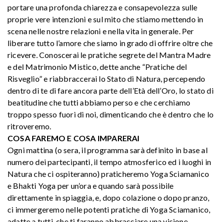
portare una profonda chiarezza e consapevolezza sulle
proprie vere intenzioni e sul mito che stiamo mettendo in
scena nelle nostre relazioni e nella vita in generale. Per
liberare tutto l’amore che siamo in grado di offrire oltre che
ricevere. Conoscerai le pratiche segrete del Mantra Madre
e del Matrimonio Mistico, dette anche “Pratiche del
Risveglio” e riabbraccerai lo Stato di Natura, percependo
dentro di te di fare ancora parte dell’Età dell’Oro, lo stato di
beatitudine che tutti abbiamo perso e che cerchiamo
troppo spesso fuori di noi, dimenticando che è dentro che lo
ritroveremo.
COSA FAREMO E COSA IMPARERAI
Ogni mattina (o sera, il programma sarà definito in base al
numero dei partecipanti, il tempo atmosferico ed i luoghi in
Natura che ci ospiteranno) praticheremo Yoga Sciamanico
e Bhakti Yoga per un’ora e quando sarà possibile
direttamente in spiaggia, e, dopo colazione o dopo pranzo,
ci immergeremo nelle potenti pratiche di Yoga Sciamanico,
adatte a tutti, che ti faranno abbracciare una visione