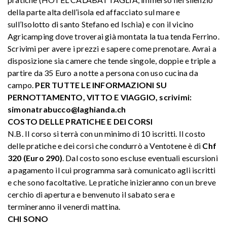
della parte alta dell’isola ed affacciato sul mare e
sull’Isolotto di santo Stefano ed Ischia) e con il vicino
Agricamping dove troverai già montata la tua tenda Ferrino.
Scrivimi per avere i prezzi e sapere come prenotare. Avrai a
disposizione sia camere che tende singole, doppie e triple a
partire da 35 Euro a notte a persona con uso cucina da
campo.
PER TUTTE LE INFORMAZIONI SU
PERNOTTAMENTO, VITTO E VIAGGIO, scrivimi:
simonatrabucco@laghianda.ch
COSTO DELLE PRATICHE E DEI CORSI
N.B. Il corso si terrà con un minimo di 10 iscritti. Il costo
delle pratiche e dei corsi che condurrò a Ventotene è di
Chf
320 (Euro 290)
. Dal costo sono escluse eventuali escursioni
a pagamento il cui programma sarà comunicato agli iscritti
e che sono facoltative. Le pratiche inizieranno con un breve
cerchio di apertura e benvenuto il sabato sera e
termineranno il venerdì mattina.
CHI SONO