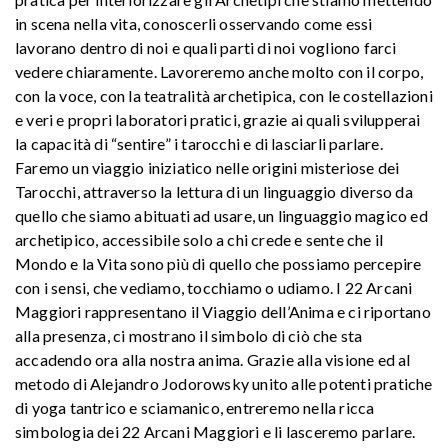
in scena nella vita, conoscerli osservando come essi
lavorano dentro di noi e quali parti di noi vogliono farci
vedere chiaramente. Lavoreremo anche molto con il corpo,
con la voce, con la teatralità archetipica, con le costellazioni
e veri e propri laboratori pratici, grazie ai quali svilupperai
la capacità di “sentire” i tarocchi e di lasciarli parlare.
Faremo un viaggio iniziatico nelle origini misteriose dei
Tarocchi, attraverso la lettura di un linguaggio diverso da
quello che siamo abituati ad usare, un linguaggio magico ed
archetipico, accessibile solo a chi crede e sente che il
Mondo e la Vita sono più di quello che possiamo percepire
con i sensi, che vediamo, tocchiamo o udiamo. I 22 Arcani
Maggiori rappresentano il Viaggio dell’Anima e ci riportano
alla presenza, ci mostrano il simbolo di ciò che sta
accadendo ora alla nostra anima. Grazie alla visione ed al
metodo di Alejandro Jodorowsky unito alle potenti pratiche
di yoga tantrico e sciamanico, entreremo nella ricca
simbologia dei 22 Arcani Maggiori e li lasceremo parlare.