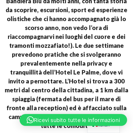
Bandiera Blu da molti anni, con tanta storia
da scoprire, escursioni, sport ed esperienze
olistiche che ci hanno accompagnato già lo
scorso anno, non vedo l’ora di
riaccompagnarvi nei luoghi del cuore e dei
tramonti mozzafiato!). Le due settimane
prevedono pratiche che si svolgeranno
prevalentemente nella privacy e
tranquillità dell’Hotel Le Palme, dove vi
invito a pernottare. L’Hotel si trova a 300
metri dal centro della cittadina, a 1 km dalla
spiaggia (fermata del bus per il mare di
fronte alla reception) ed è affacciato sulla
English
campagna, dispone di parcheggi gratuiti e
Ricevi subito tutte le informazioni
tutte le comodità.
Italian