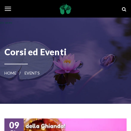
Skip to main content
La Ghianda
Toggle navigation
Corsi ed Eventi
HOME
EVENTS
09