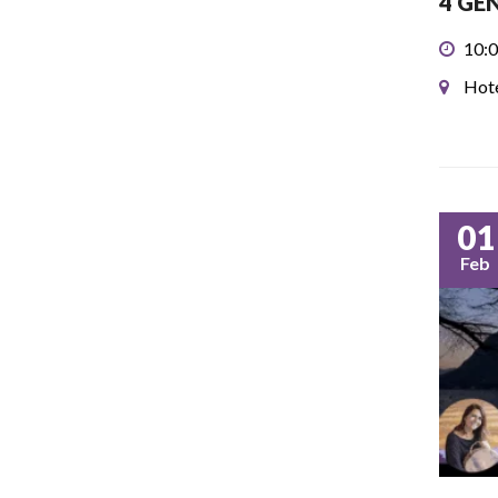
4 GE
10:0
Hote
01
Feb