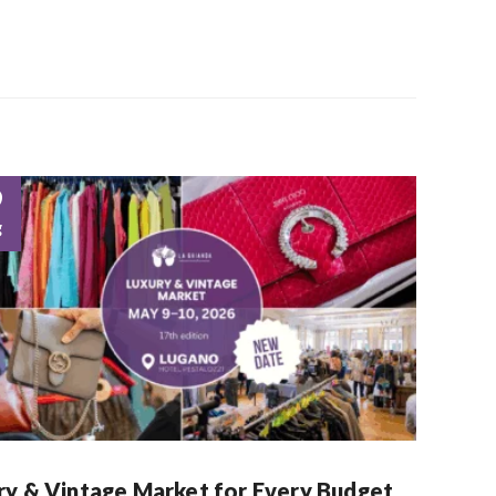
9
g
ry & Vintage Market for Every Budget,