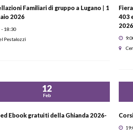
llazioni Familiari di gruppo a Lugano | 1
Fiera
aio 2026
403 
2026
 - 18:30
9:0
l Pestalozzi
Cen
12
Feb
 ed Ebook gratuiti della Ghianda 2026-
Cors
19: