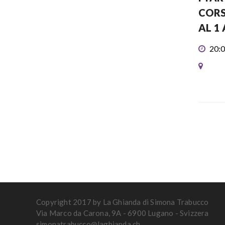
CORS
AL 1 
20:0
Copyright 2017 by La Ghianda di Simona Trabucco
Via Marco da Carona, 9A - 6900 Lugano - Svizzera
simonatrabucco@laghianda.ch