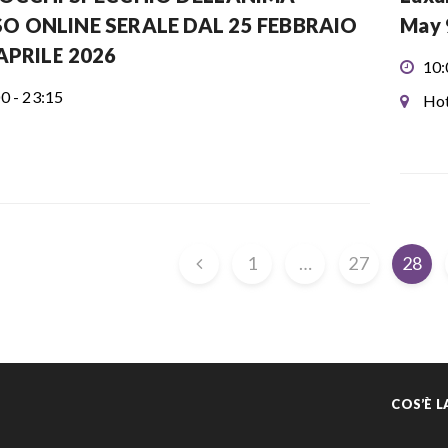
O ONLINE SERALE DAL 25 FEBBRAIO
May 
APRILE 2026
10:
0 - 23:15
Hot
1
…
27
28
COS’È 