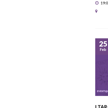
19:0
25
Feb
I TA