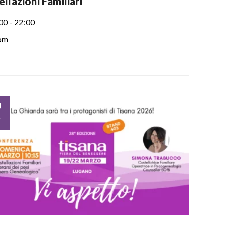
llazioni Familiari
00 - 22:00
om
9
r