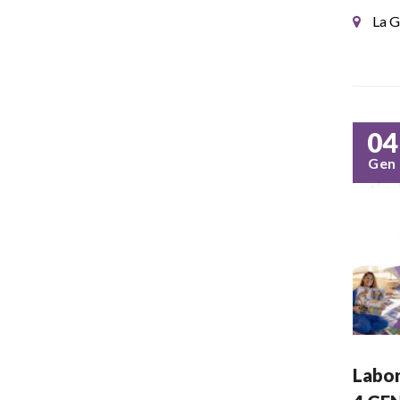
La G
04
Gen
Labor