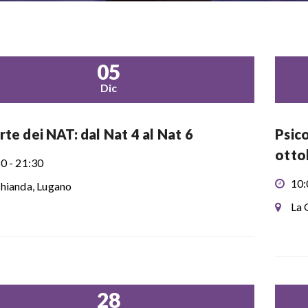
05
Dic
rte dei NAT: dal Nat 4 al Nat 6
Psic
otto
0 - 21:30
10:
hianda, Lugano
La 
28