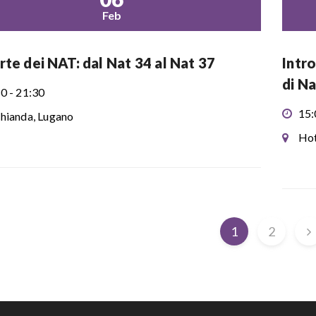
Feb
rte dei NAT: dal Nat 34 al Nat 37
Intro
di Na
0 - 21:30
15:
hianda, Lugano
Hot
1
2