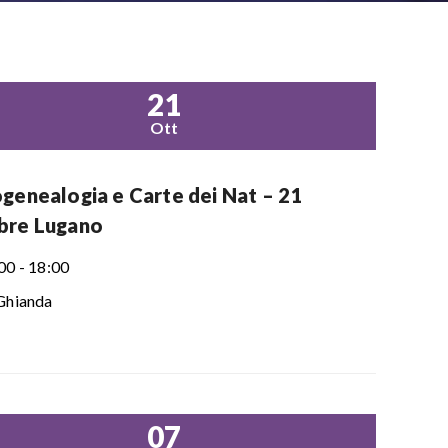
21
Ott
ogenealogia e Carte dei Nat – 21
bre Lugano
00 - 18:00
Ghianda
07