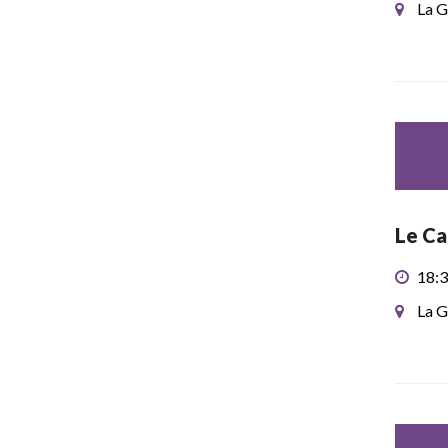
La G
Le Ca
18:3
La G