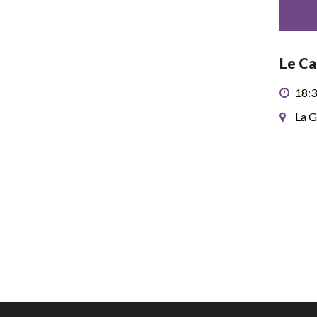
Le Ca
18:3
La G