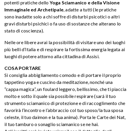
potenti pratiche dello
Yoga Sciamanico e della Visione
Immaginale ed Archetipale
, adatte a tutti (le pratiche
sono inadatte solo a chi soffre di disturbi psicotici o altri
gravi disturbi psichici o fa uso di sostanze che alterano lo
stato di coscienza).
Nelle ore libere avrai la possibilità di visitare uno dei luoghi
più belli d’Italia e di respirare la fortissima energia legata ai
luoghi di potere attorno alla cittadina di Assisi.
COSA PORTARE
Si consiglia abbigliamento comodo e di portare il proprio
tappetino yoga e cuscino da meditazione, nonché una
“cappa magica”, un foulard leggero, bellissimo, che ti piaccia
molto e sotto il quale sia possibile respirare (sará il tuo
strumento sciamanico di protezione e di raccoglimento che
favorirà l’incontro e l’abbraccio col tuo sposo/la tua sposa
celeste, il tuo daimon e la tua anima). Porta le Carte dei Nat,
il tuo tamburo o sonaglio sciamanico se ne hai.