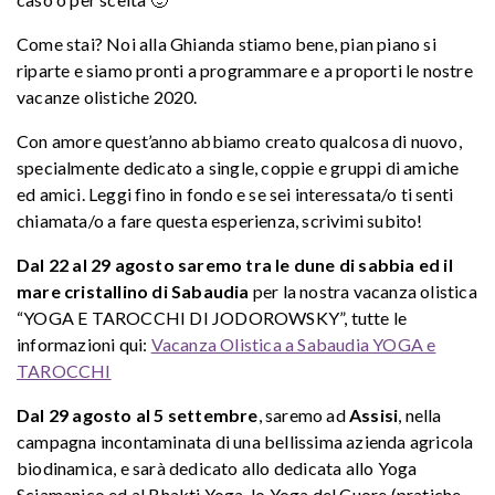
Come stai? Noi alla Ghianda stiamo bene, pian piano si
riparte e siamo pronti a programmare e a proporti le nostre
vacanze olistiche 2020.
Con amore quest’anno abbiamo creato qualcosa di nuovo,
specialmente dedicato a single, coppie e gruppi di amiche
ed amici. Leggi fino in fondo e se sei interessata/o ti senti
chiamata/o a fare questa esperienza, scrivimi subito!
Dal 22 al 29 agosto saremo tra le dune di sabbia ed il
mare cristallino di Sabaudia
per la nostra vacanza olistica
“YOGA E TAROCCHI DI JODOROWSKY”, tutte le
informazioni qui:
Vacanza Olistica a Sabaudia YOGA e
TAROCCHI
Dal 29 agosto al 5 settembre
, saremo ad
Assisi
, nella
campagna incontaminata di una bellissima azienda agricola
biodinamica, e sarà dedicato allo dedicata allo Yoga
Sciamanico ed al Bhakti Yoga, lo Yoga del Cuore (pratiche