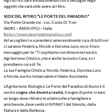
Agli iscritti sarà inviata un’email con il dettaglio degli
oggetti che sarà utile avere al ritiro.
SEDE DEL RITIRO “LE PORTE DEL PARADISO”
Via Ponte Grande snc- Loc. Costa Di Trex
06081 – ASSISI (PG) – Italia
(
https://www.leportedelparadiso.com
)
Ad accoglierci e a prendersi amorevolmente cura di tutti noi
ci saranno Federica, Nicolò e Dorotea Luce, ecco il loro
messaggio per te:”Ti ospitiamo con Amore nel nostro
Agriturismo Olistico, che è anche la nostra Casa, e ci
prendiamo cura di Te.
La tua Famiglia Olistica, Nicolò, Federica, Dorotea Luce
e Nicola, nostro instancabile e fidato Assistente.
L’Agriturismo Biologico Le Porte del Paradiso di Assisi è il
nostro
sogno che diventa realtà
, il sogno di poter creare
un luogo dove ritirarsi in un’atmosfera famigliare e
amichevole, dove sentirsi ISPIRATI dal Silenzio, dalla
Natura e dalla Bellezza.