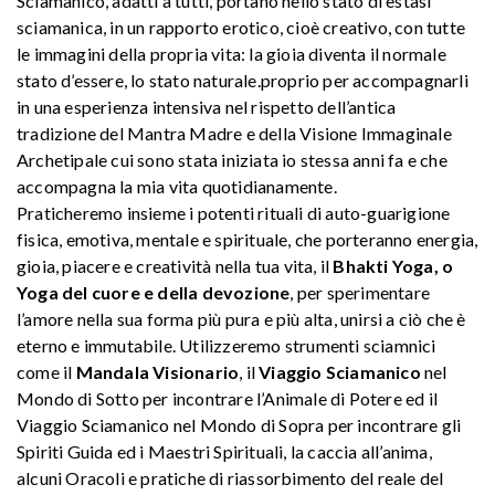
Sciamanico, adatti a tutti, portano nello stato di estasi
sciamanica, in un rapporto erotico, cioè creativo, con tutte
le immagini della propria vita: la gioia diventa il normale
stato d’essere, lo stato naturale.proprio per accompagnarli
in una esperienza intensiva nel rispetto dell’antica
tradizione del Mantra Madre e della Visione Immaginale
Archetipale cui sono stata iniziata io stessa anni fa e che
accompagna la mia vita quotidianamente.
Praticheremo insieme i potenti rituali di auto-guarigione
fisica, emotiva, mentale e spirituale, che porteranno energia,
gioia, piacere e creatività nella tua vita, il
Bhakti Yoga, o
Yoga del cuore e della devozione
, per sperimentare
l’amore nella sua forma più pura e più alta, unirsi a ciò che è
eterno e immutabile. Utilizzeremo strumenti sciamnici
come il
Mandala Visionario
, il
Viaggio Sciamanico
nel
Mondo di Sotto per incontrare l’Animale di Potere ed il
Viaggio Sciamanico nel Mondo di Sopra per incontrare gli
Spiriti Guida ed i Maestri Spirituali, la caccia all’anima,
alcuni Oracoli e pratiche di riassorbimento del reale del