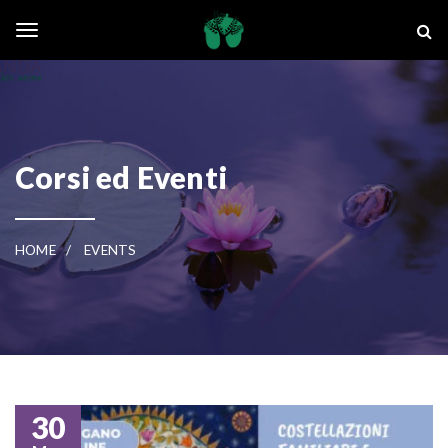
Skip to main content
La Ghianda
Toggle navigation
Corsi ed Eventi
HOME
EVENTS
30