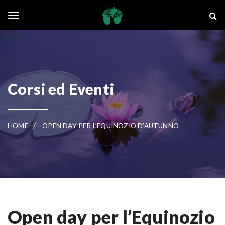
Skip to main content
La Ghianda
Toggle navigation
Corsi ed Eventi
HOME
OPEN DAY PER L’EQUINOZIO D’AUTUNNO
Open day per l’Equinozio