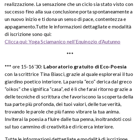
realizzazione. La sensazione che un ciclo sia stato visto con
successo fino alla sua conclusione porta spontaneamente a
un nuovo inizio e ti dona un senso di pace, contentezza e
appagamento.Tutte le informazioni dettagliate e modalità
di iscrizione sono qui:
Clicca qui: Yoga Sciamanico nell’Equinozio d’Autunno
***
*** ore 15-16’30:
Laboratorio gratuito di Eco-Poesia
con la scrittrice Tina Biasci, grazie al quale esplorerai il tuo
giardino poetico interiore. La parola “eco” derica dal greco
“oikos” che significa “casa”, ed è lì che farai ritorno grazie a
delle tecniche di scrittura che favoriscono la scoperta della
tua parte più profonda, dei tuoi valori, delle tue verità,
trovando le parole che più fanno vibrare la tua anima.
Inviterai la poesia a fluire dalle tua penna, inoltrandoti così
sul tuo cammino di creatività e di ricerca interiore.
Tutte le informazioni dettagliate e modalità di iscrizione