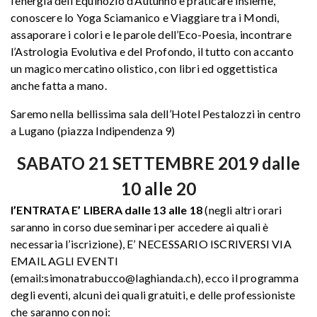
l’energia dell’Equinozio d’Autunno e praticare insieme,
conoscere lo Yoga Sciamanico e Viaggiare tra i Mondi,
assaporare i colori e le parole dell’Eco-Poesia, incontrare
l’Astrologia Evolutiva e del Profondo, il tutto con accanto
un magico mercatino olistico, con libri ed oggettistica
anche fatta a mano.
Saremo nella bellissima sala dell’Hotel Pestalozzi in centro
a Lugano (piazza Indipendenza 9)
SABATO 21 SETTEMBRE 2019 dalle
10 alle 20
l’ENTRATA E’ LIBERA dalle 13 alle 18
(negli altri orari
saranno in corso due seminari per accedere ai quali è
necessaria l’iscrizione), E’ NECESSARIO ISCRIVERSI VIA
EMAIL AGLI EVENTI
(email:simonatrabucco@laghianda.ch), ecco il programma
degli eventi, alcuni dei quali gratuiti, e delle professioniste
che saranno con noi: