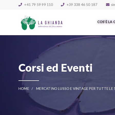
Skip to main content
+41 79 59 99 110
+39 338 46 50 187
si
COS’È LA
Corsi ed Eventi
HOME
MERCATINO LUSSO E VINTAGE PER TUTTE LE 