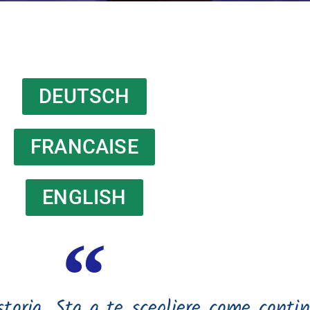
DEUTSCH
FRANCAISE
ENGLISH
toria. Sta a te scegliere come contin