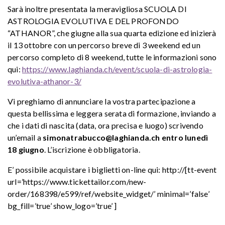
Sarà inoltre presentata la meravigliosa SCUOLA DI
ASTROLOGIA EVOLUTIVA E DEL PROFONDO
“ATHANOR”, che giugne alla sua quarta edizione ed inizierà
il 13 ottobre con un percorso breve di 3 weekend ed un
percorso completo di 8 weekend, tutte le informazioni sono
qui:
https://www.laghianda.ch/event/scuola-di-astrologia-
evolutiva-athanor-3/
Vi preghiamo di annunciare la vostra partecipazione a
questa bellissima e leggera serata di formazione, inviando a
che i dati di nascita (data, ora precisa e luogo) scrivendo
un’email a
simonatrabucco@laghianda.ch entro lunedì
18 giugno
. L’iscrizione è obbligatoria.
E’ possibile acquistare i biglietti on-line qui: http://[tt-event
url=’https://www.tickettailor.com/new-
order/168398/e599/ref/website_widget/’ minimal=’false’
bg_fill=’true’ show_logo=’true’ ]