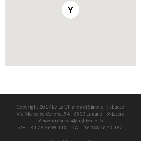
Copyright 2017 by La Ghianda di Simona Trabucco
Via Marco da Carona, 9A - 6900 Lugano - Svizzera
simonatrabucco@laghianda.ch
CH: +41 79 59 99 110 - ITA: +39 338 46 50 187