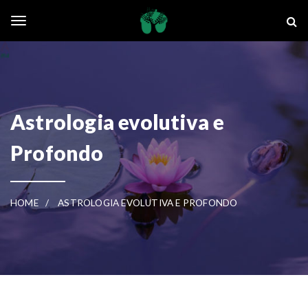
Skip to main content
La Ghianda
Toggle navigation
Astrologia evolutiva e
Profondo
HOME
ASTROLOGIA EVOLUTIVA E PROFONDO