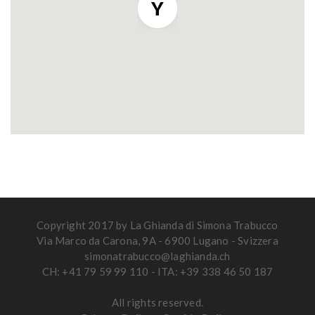
Copyright 2017 by La Ghianda di Simona Trabucco
Via Marco da Carona, 9A - 6900 Lugano - Svizzera
simonatrabucco@laghianda.ch
CH: +41 79 59 99 110 - ITA: +39 338 46 50 187
All rights reserved.