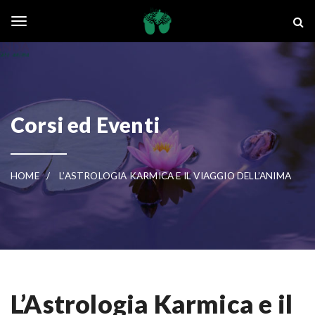
Skip to main content
La Ghianda
Toggle navigation
Corsi ed Eventi
HOME
L’ASTROLOGIA KARMICA E IL VIAGGIO DELL’ANIMA
L’Astrologia Karmica e il