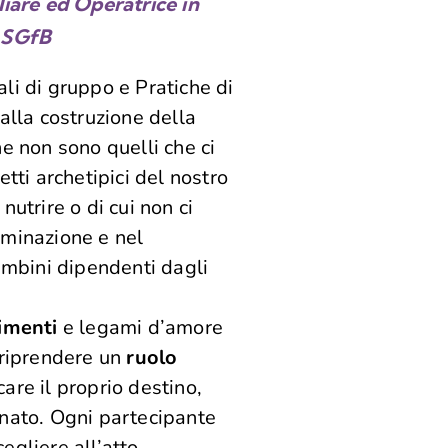
iare ed Operatrice in
e SGfB
li di gruppo e Pratiche di
lla costruzione della
he non sono quelli che ci
ti archetipici del nostro
trire o di cui non ci
iminazione e nel
ambini dipendenti dagli
timenti
e legami d’amore
 riprendere un
ruolo
are il proprio destino,
 nato. Ogni partecipante
egliere all’atto