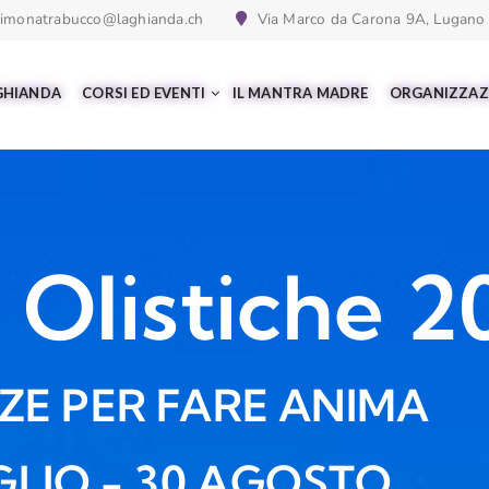
imonatrabucco@laghianda.ch
Via Marco da Carona 9A, Lugano
 GHIANDA
CORSI ED EVENTI
IL MANTRA MADRE
ORGANIZZAZ
 Olistiche 2
ENE E SABAUDIA
E PER FARE ANIMA
GLIO - 30 AGOSTO