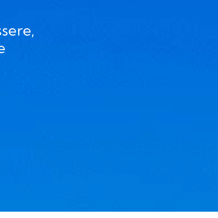
ssere,
e