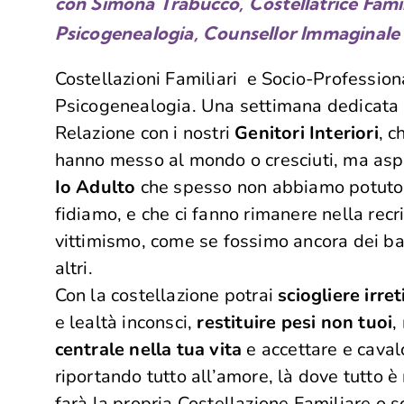
con Simona Trabucco, Costellatrice Famil
Psicogenealogia, Counsellor Immaginal
Costellazioni Familiari e Socio-Professiona
Psicogenealogia. Una settimana dedicata a
Relazione con i nostri
Genitori Interiori
, c
hanno messo al mondo o cresciuti, ma aspet
Io Adulto
che spesso non abbiamo potuto nu
fidiamo, e che ci fanno rimanere nella recr
vittimismo, come se fossimo ancora dei b
altri.
Con la costellazione potrai
sciogliere irre
e lealtà inconsci,
restituire pesi non tuoi
,
centrale nella tua vita
e accettare e cavalc
riportando tutto all’amore, là dove tutto è
farà la propria Costellazione Familiare o sc