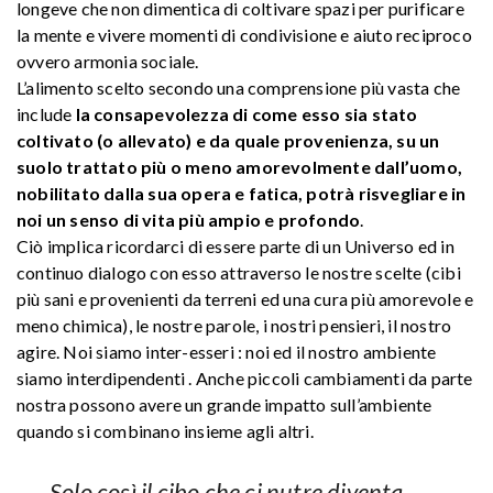
longeve che non dimentica di coltivare spazi per purificare
la mente e vivere momenti di condivisione e aiuto reciproco
ovvero armonia sociale.
L’alimento scelto secondo una comprensione più vasta che
include
la consapevolezza di come esso sia stato
coltivato (o allevato) e da quale provenienza, su un
suolo trattato più o meno amorevolmente dall’uomo,
nobilitato dalla sua opera e fatica, potrà risvegliare in
noi un senso di vita più ampio e profondo
.
Ciò implica ricordarci di essere parte di un Universo ed in
continuo dialogo con esso attraverso le nostre scelte (cibi
più sani e provenienti da terreni ed una cura più amorevole e
meno chimica), le nostre parole, i nostri pensieri, il nostro
agire. Noi siamo inter-esseri : noi ed il nostro ambiente
siamo interdipendenti . Anche piccoli cambiamenti da parte
nostra possono avere un grande impatto sull’ambiente
quando si combinano insieme agli altri.
Solo così il cibo che ci nutre diventa