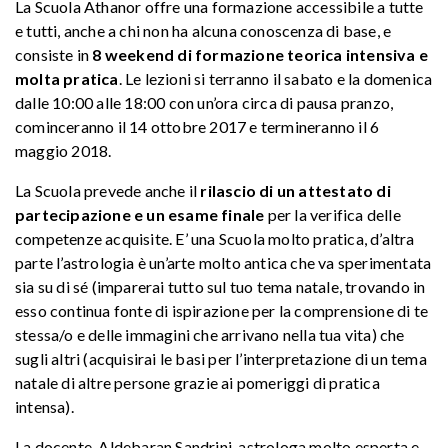
La Scuola Athanor offre una formazione accessibile a tutte
e tutti, anche a chi non ha alcuna conoscenza di base, e
consiste in
8 weekend di formazione teorica intensiva e
molta pratica
. Le lezioni si terranno il sabato e la domenica
dalle 10:00 alle 18:00 con un’ora circa di pausa pranzo,
cominceranno il 14 ottobre 2017 e termineranno il 6
maggio 2018.
La Scuola prevede anche il
rilascio di un attestato di
partecipazione e un esame finale
per la verifica delle
competenze acquisite. E’ una Scuola molto pratica, d’altra
parte l’astrologia è un’arte molto antica che va sperimentata
sia su di sé (imparerai tutto sul tuo tema natale, trovando in
esso continua fonte di ispirazione per la comprensione di te
stessa/o e delle immagini che arrivano nella tua vita) che
sugli altri (acquisirai le basi per l’interpretazione di un tema
natale di altre persone grazie ai pomeriggi di pratica
intensa).
La docente, Aldebaran Sandrini, astrologa molto esperta e