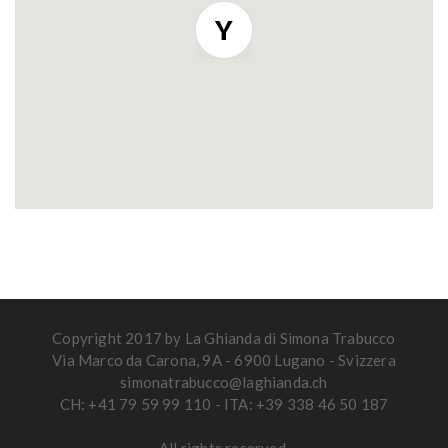
Copyright 2017 by La Ghianda di Simona Trabucco
Via Marco da Carona, 9A - 6900 Lugano - Svizzera
simonatrabucco@laghianda.ch
CH: +41 79 59 99 110 - ITA: +39 338 46 50 187