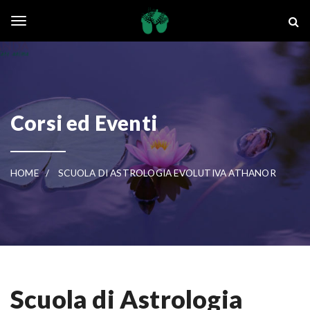
Skip to main content
La Ghianda
Toggle navigation
Corsi ed Eventi
HOME
SCUOLA DI ASTROLOGIA EVOLUTIVA ATHANOR
Scuola di Astrologia