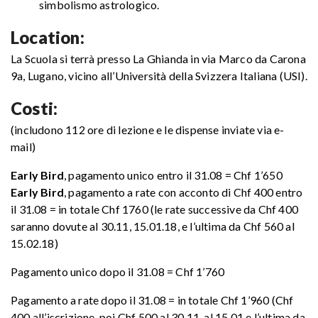
simbolismo astrologico.
Location:
La Scuola si terrà presso La Ghianda in via Marco da Carona
9a, Lugano, vicino all’Università della Svizzera Italiana (USI).
Costi:
(includono 112 ore di lezione e le dispense inviate via e-
mail)
Early Bird
, pagamento unico entro il 31.08 = Chf 1’650
Early Bird
, pagamento a rate con acconto di Chf 400 entro
il 31.08 = in totale Chf 1760 (le rate successive da Chf 400
saranno dovute al 30.11, 15.01.18, e l’ultima da Chf 560 al
15.02.18)
Pagamento unico dopo il 31.08 = Chf 1’760
Pagamento a rate dopo il 31.08 = in totale Chf 1’960 (Chf
400 all’iscrizione, poi Chf 500 al 30.11, al 15.01 e l’ultima da