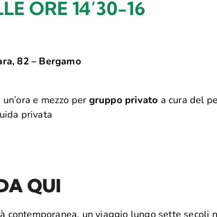
E ORE 14’30-16
a, 82 – Bergamo
i un’ora e mezzo per
gruppo privato
a cura del p
uida privata
 DA QUI
ità contemporanea, un viaggio lungo sette secoli ne