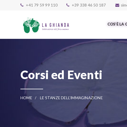
Skip to main content
+41 79 59 99 110
+39 338 46 50 187
sim
COS’È LA
Corsi ed Eventi
HOME
LE STANZE DELL’IMMAGINAZIONE