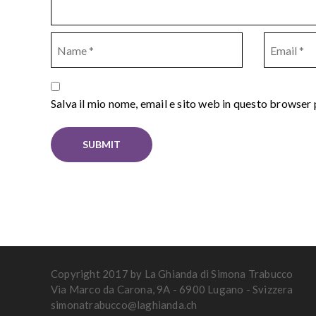
Salva il mio nome, email e sito web in questo browser
Copyright 2017 by La Ghianda di Simona Trabucco
Via Marco da Carona, 9A - 6900 Lugano - Svizzera
simonatrabucco@laghianda.ch