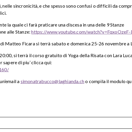
, nelle sincronicità, e che spesso sono confusi o difficili da comp
ici.
te la quale ci farà praticare una discesa in una delle 9 Stanze
one alle Stanze:
https://www.youtube.com/watch?v=FqxoOzeF
 di Matteo Ficara si terrà sabato e domenica 25-26 novembre a 
 20:00, si terrà il corso gratuito di Yoga della Risata con Lara Luc
sapere di piu’ clicca qui:
160/
 un’email a
simonatrabucco@laghianda.ch
o compila il modulo qui