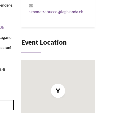
rendere,
simonatrabucco@laghianda.ch
-Dk
Lugano.
Event Location
accioni
 di