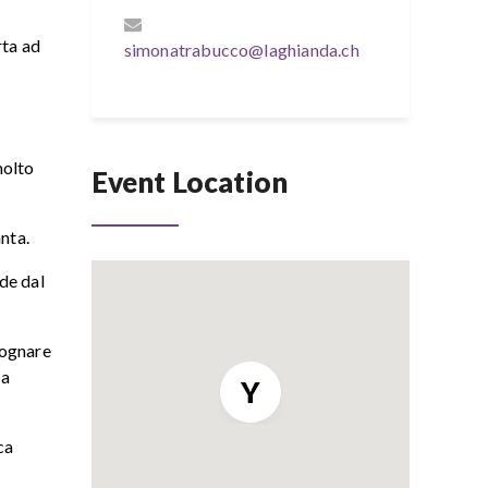
rta ad
simonatrabucco@laghianda.ch
a
molto
Event Location
nta.
nde dal
 sognare
la
ca