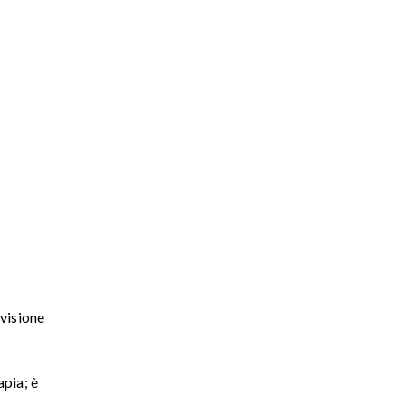
,
 visione
apia; è