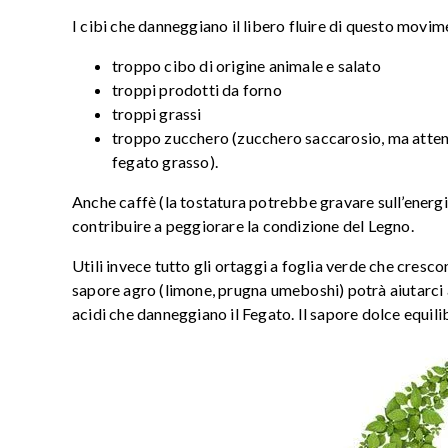
I cibi che danneggiano il libero fluire di questo movim
troppo cibo di origine animale e salato
troppi prodotti da forno
troppi grassi
troppo zucchero (zucchero saccarosio, ma atten
fegato grasso).
Anche caffè (la tostatura potrebbe gravare sull’energi
contribuire a peggiorare la condizione del Legno.
Utili invece tutto gli ortaggi a foglia verde che crescon
sapore agro (limone, prugna umeboshi) potrà aiutarci a 
acidi che danneggiano il Fegato. Il sapore dolce equili