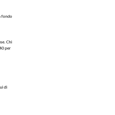
n fondo
use. Chi
 40 per
ui di