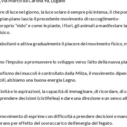
, via Marco da Carona 9a, Lugano
e di luce nel giorno, la luce solare è sempre più intensa, il che po
e pian piano lascia il precedente movimento di raccoglimento-
roprio “nido” e come le piante, i fiori, gli animali a manifestare l
isico.
abolismi e attiva gradualmente il piacere del movimento fisico, 
no l’impulso a promuovere lo sviluppo verso l’alto della nuova pia
 trofismo dei muscoli è controllato dalla Milza, il movimento dipe
ibili, abbiamo una buona energia Legno.
atività e le aspirazioni, la capacità di immaginare, di ricordare, di
prendere decisioni (cistifellea) e dare una direzione e un senso al
to movimento di esprime con difficoltà a prendere decisioni e man
nerano per effetto del sovraccarico dell’energia del fegato.