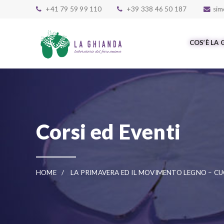
Skip to main content
+41 79 59 99 110
+39 338 46 50 187
sim
COS’È LA
Corsi ed Eventi
HOME
LA PRIMAVERA ED IL MOVIMENTO LEGNO – CU