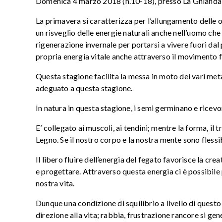
Domenica 4 marzo 2018 (h.10-18), presso La Ghianda
La primavera si caratterizza per l’allungamento delle or
un risveglio delle energie naturali anche nell’uomo ch
rigenerazione invernale per portarsi a vivere fuori dal p
propria energia vitale anche attraverso il movimento f
Questa stagione facilita la messa in moto dei vari met
adeguato a questa stagione.
In natura in questa stagione, i semi germinano e ricevo
E’ collegato ai muscoli, ai tendini; mentre la forma, il
Legno. Se il nostro corpo e la nostra mente sono fless
Il libero fluire dell’energia del fegato favorisce la cre
e progettare. Attraverso questa energia ci è possibile 
nostra vita.
Dunque una condizione di squilibrio a livello di ques
direzione alla vita; rabbia, frustrazione rancore si ge