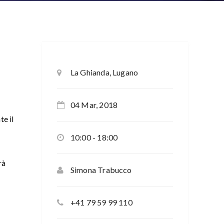
La Ghianda, Lugano
04 Mar, 2018
te il
10:00 - 18:00
rà
Simona Trabucco
+41 79 59 99 110