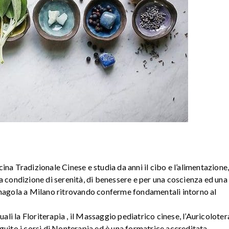
na Tradizionale Cinese e studia da anni il cibo e l’alimentazione
a condizione di serenità, di benessere e per una coscienza ed una
anagola a Milano ritrovando conferme fondamentali intorno al
uali la Floriterapia , il Massaggio pediatrico cinese, l’Auricoloter
guito i corsi di Nonterapia ed è una formatrice accreditata