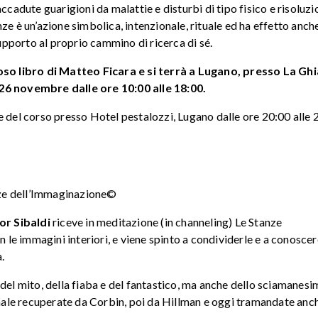
ccadute guarigioni da malattie e disturbi di tipo fisico e risoluzio
tanze è un’azione simbolica, intenzionale, rituale ed ha effetto anch
pporto al proprio cammino di ricerca di sé.
zioso libro di Matteo Ficara e si terrà a Lugano, presso La Gh
6 novembre dalle ore 10:00 alle 18:00.
e del corso presso Hotel pestalozzi, Lugano dalle ore 20:00 alle 
anze dell’Immaginazione©
gor Sibaldi
riceve in meditazione (in channeling) Le Stanze
e immagini interiori, e viene spinto a condividerle e a conoscer
.
 del mito, della fiaba e del fantastico, ma anche dello sciamanesi
ginale recuperate da Corbin, poi da Hillman e oggi tramandate anc