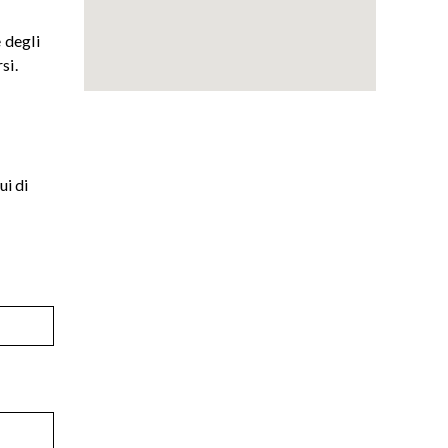
 degli
si.
ui di