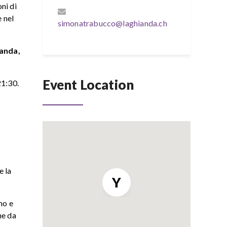
ni di
e nel
simonatrabucco@laghianda.ch
ianda,
Event Location
21:30.
e la
mo e
he da