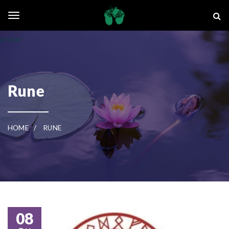
Skip to main content
La Ghianda
Toggle navigation
Rune
HOME
RUNE
08