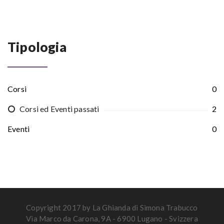
Tipologia
Corsi
0
Corsi ed Eventi passati
2
Eventi
0
Copyright 2017 by La Ghianda di Simona Trabucco
Via Marco da Carona, 9A - 6900 Lugano - Svizzera