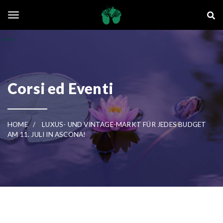
Skip to main content
La Ghianda
Toggle navigation
Corsi ed Eventi
HOME
LUXUS- UND VINTAGE-MARKT FÜR JEDES BUDGET
AM 11. JULI IN ASCONA!