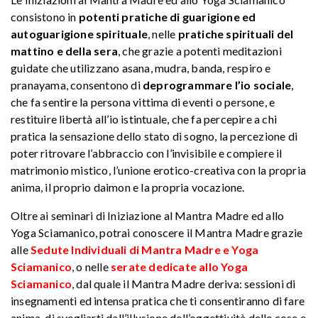
consistono in
potenti pratiche di guarigione ed
autoguarigione spirituale
, nelle
pratiche spirituali del
mattino e della sera
, che grazie a potenti meditazioni
guidate che utilizzano asana, mudra, banda, respiro e
pranayama, consentono di
deprogrammare l’io sociale
,
che fa sentire la persona vittima di eventi o persone, e
restituire libertà all’io istintuale, che fa percepire a chi
pratica la sensazione dello stato di sogno, la percezione di
poter ritrovare l’abbraccio con l’invisibile e compiere il
matrimonio mistico, l’unione erotico-creativa con la propria
anima, il proprio daimon e la propria vocazione.
Oltre ai seminari di Iniziazione al Mantra Madre ed allo
Yoga Sciamanico, potrai conoscere il Mantra Madre grazie
alle
Sedute Individuali di Mantra Madre e Yoga
Sciamanico
, o nelle
serate dedicate allo Yoga
Sciamanico
, dal quale il Mantra Madre deriva: sessioni di
insegnamenti ed intensa pratica che ti consentiranno di fare
anima, di svegliarti dall’illusione dell’oggettività delle cose e