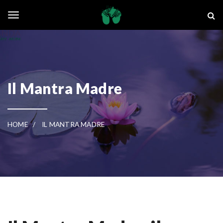
Skip to main content
La Ghianda
Toggle navigation
Il Mantra Madre
HOME
IL MANTRA MADRE