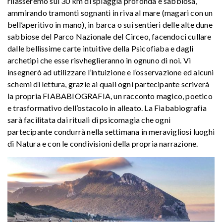
rilasseremo sui 30 km di spiaggia profonda e sabbiosa,
ammirando tramonti sognanti in riva al mare (magari con un
bell’aperitivo in mano), in barca o sui sentieri delle alte dune
sabbiose del Parco Nazionale del Circeo, facendoci cullare
dalle bellissime carte intuitive della Psicofiaba e dagli
archetipi che esse risvheglieranno in ognuno di noi. Vi
insegnerò ad utilizzare l’intuizione e l’osservazione ed alcuni
schemi di lettura, grazie ai quali ogni partecipante scriverà
la propria FIABABIOGRAFIA, un racconto magico, poetico
e trasformativo dell’ostacolo in alleato. La Fiababiografia
sarà facilitata dai rituali di psicomagia che ogni
partecipante condurrà nella settimana in meravigliosi luoghi
di Natura e con le condivisioni della propria narrazione.