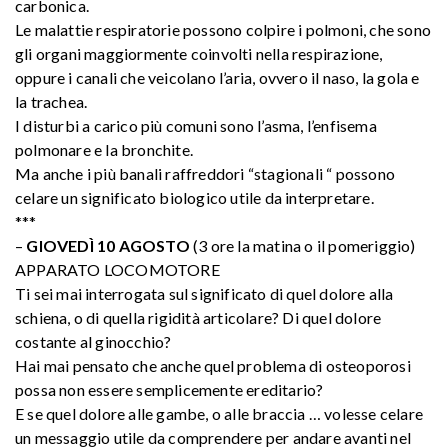
carbonica.
Le malattie respiratorie possono colpire i polmoni, che sono
gli organi maggiormente coinvolti nella respirazione,
oppure i canali che veicolano l’aria, ovvero il naso, la gola e
la trachea.
I disturbi a carico più comuni sono l’asma, l’enfisema
polmonare e la bronchite.
Ma anche i più banali raffreddori “stagionali “ possono
celare un significato biologico utile da interpretare.
***
–
GIOVEDÌ 10 AGOSTO
(3 ore la matina o il pomeriggio)
APPARATO LOCOMOTORE
Ti sei mai interrogata sul significato di quel dolore alla
schiena, o di quella rigidità articolare? Di quel dolore
costante al ginocchio?
Hai mai pensato che anche quel problema di osteoporosi
possa non essere semplicemente ereditario?
E se quel dolore alle gambe, o alle braccia … volesse celare
un messaggio utile da comprendere per andare avanti nel