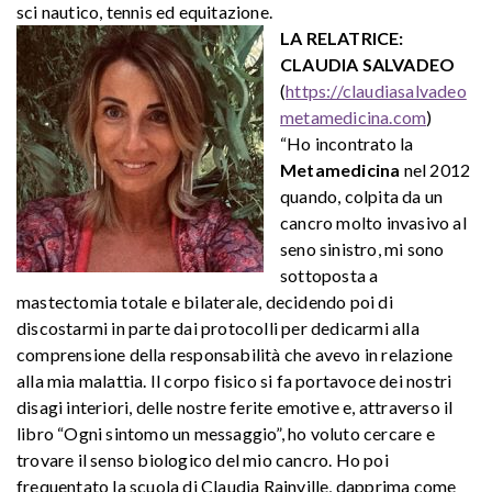
sci nautico, tennis ed equitazione.
LA RELATRICE:
CLAUDIA SALVADEO
(
https://claudiasalvadeo
metamedicina.com
)
“Ho incontrato la
Metamedicina
nel 2012
quando, colpita da un
cancro molto invasivo al
seno sinistro, mi sono
sottoposta a
mastectomia totale e bilaterale, decidendo poi di
discostarmi in parte dai protocolli per dedicarmi alla
comprensione della responsabilità che avevo in relazione
alla mia malattia. Il corpo fisico si fa portavoce dei nostri
disagi interiori, delle nostre ferite emotive e, attraverso il
libro “Ogni sintomo un messaggio”, ho voluto cercare e
trovare il senso biologico del mio cancro. Ho poi
frequentato la scuola di Claudia Rainville, dapprima come