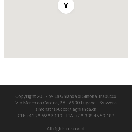
Copyright 2017 by La Ghianda di Simona Trabucco
Via Marco da Carona, 9A - 6900 Lugano - Svizzera
simonatrabucco@laghianda.ch
CH: +41 79 59 99 110 - ITA: +39 338 46 50 187
All rights reserved.