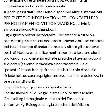
comunicare direttamente all’arrivo). Possibilità di
condividere la stanza doppia o tripla.
A pochi passi dall’Hotel sono disponibili altre sistemazioni.
PER TUTTE LE INFORMAZIONI ED I CONTATTI PER
PERNOTTAMENTO, VITTO E VIAGGIO, scrivimi:
simonatrabucco@laghianda.ch.
Ogni giorno potrai partecipare liberamente a tutte o a
parte delle pratiche, cui dedicherò almeno 3 ore, lasciandoti
poi tutto il tempo di andare al mare, visitare gli incantevoli
posti di Natura e semplicemente riposare o lasciare che il
profondo lavoro interiore che le pratiche attivano faccia il
suo corso (saremo in vacanza e non faremo nulla di
“pesante”, le pratiche apriranno il tabernacolo d’oro che
risiede nel tuo cuore sprigionando solo amore e dolcezza in
te e verso gli altri).
Disponibili ogni giorno su appuntamento:
Sedute individuali di Yoga Sciamanico, Mantra Madre,
Counselling Immaginale e Lettura dei Tarocchi di
Jodorowsky, Psicogenealogia e Lettura dell’Albero