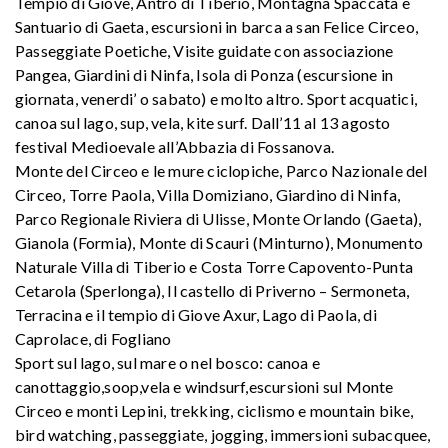
Tempio di Giove, Antro di Tiberio, Montagna Spaccata e
Santuario di Gaeta, escursioni in barca a san Felice Circeo,
Passeggiate Poetiche, Visite guidate con associazione
Pangea, Giardini di Ninfa, Isola di Ponza (escursione in
giornata, venerdi’ o sabato) e molto altro. Sport acquatici,
canoa sul lago, sup, vela, kite surf. Dall’11 al 13 agosto
festival Medioevale all’Abbazia di Fossanova.
Monte del Circeo e le mure ciclopiche, Parco Nazionale del
Circeo, Torre Paola, Villa Domiziano, Giardino di Ninfa,
Parco Regionale Riviera di Ulisse, Monte Orlando (Gaeta),
Gianola (Formia), Monte di Scauri (Minturno), Monumento
Naturale Villa di Tiberio e Costa Torre Capovento-Punta
Cetarola (Sperlonga), Il castello di Priverno – Sermoneta,
Terracina e il tempio di Giove Axur, Lago di Paola, di
Caprolace, di Fogliano
Sport sul lago, sul mare o nel bosco: canoa e
canottaggio,soop,vela e windsurf,escursioni sul Monte
Circeo e monti Lepini, trekking, ciclismo e mountain bike,
bird watching, passeggiate, jogging, immersioni subacquee,