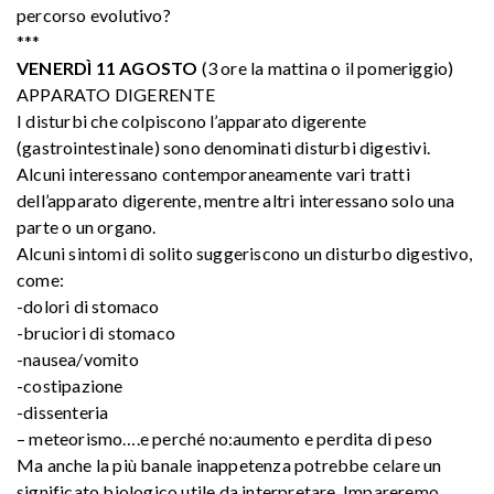
percorso evolutivo?
***
VENERDÌ 11 AGOSTO
(3 ore la mattina o il pomeriggio)
APPARATO DIGERENTE
I disturbi che colpiscono l’apparato digerente
(gastrointestinale) sono denominati disturbi digestivi.
Alcuni interessano contemporaneamente vari tratti
dell’apparato digerente, mentre altri interessano solo una
parte o un organo.
Alcuni sintomi di solito suggeriscono un disturbo digestivo,
come:
-dolori di stomaco
-bruciori di stomaco
-nausea/vomito
-costipazione
-dissenteria
– meteorismo….e perché no:aumento e perdita di peso
Ma anche la più banale inappetenza potrebbe celare un
significato biologico utile da interpretare. Impareremo