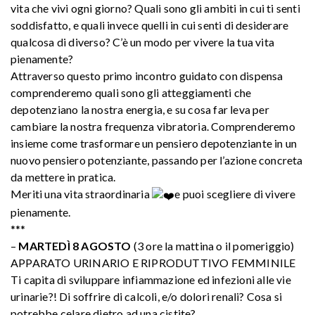
vita che vivi ogni giorno? Quali sono gli ambiti in cui ti senti
soddisfatto, e quali invece quelli in cui senti di desiderare
qualcosa di diverso? C’è un modo per vivere la tua vita
pienamente?
Attraverso questo primo incontro guidato con dispensa
comprenderemo quali sono gli atteggiamenti che
depotenziano la nostra energia, e su cosa far leva per
cambiare la nostra frequenza vibratoria. Comprenderemo
insieme come trasformare un pensiero depotenziante in un
nuovo pensiero potenziante, passando per l’azione concreta
da mettere in pratica.
Meriti una vita straordinaria
e puoi scegliere di vivere
pienamente.
***
–
MARTEDÌ 8 AGOSTO
(3 ore la mattina o il pomeriggio)
APPARATO URINARIO E RIPRODUTTIVO FEMMINILE
Ti capita di sviluppare infiammazione ed infezioni alle vie
urinarie?! Di soffrire di calcoli, e/o dolori renali? Cosa si
potrebbe celare dietro ad una cistite?