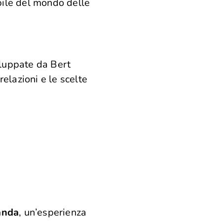
bile del mondo delle
viluppate da
Bert
relazioni e le scelte
anda
, un’esperienza