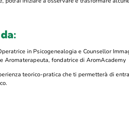
, potrai iniziare a osservare e trasformare alcun
 da:
, Operatrice in Psicogenealogia e Counsellor Imma
 e Aromaterapeuta, fondatrice di
AromAcademy
rienza teorico-pratica che ti permetterà di entra
co.