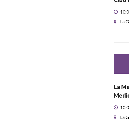
10:0
La G
La Me
Medic
10:0
La G