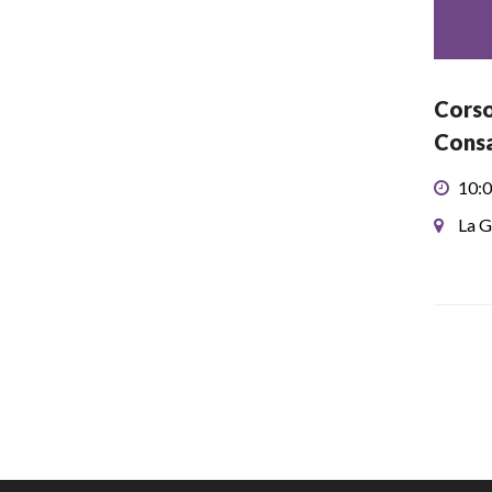
Corso
Consa
10:0
La G