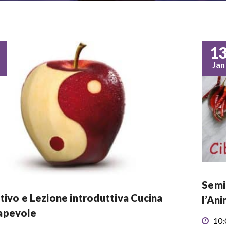
1
Jan
Semi
tivo e Lezione introduttiva Cucina
l’An
apevole
10: