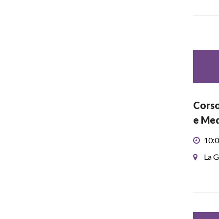
Corso
e Med
10:0
La G