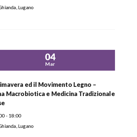
Ghianda, Lugano
04
Mar
rimavera ed il Movimento Legno –
na Macrobiotica e Medicina Tradizionale
se
00 - 18:00
Ghianda, Lugano