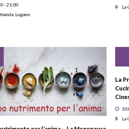
0 - 21:00
La 
hianda, Lugano
La P
Cuci
Cine
10:
La 
nutrimento per l’anima – La Menopausa