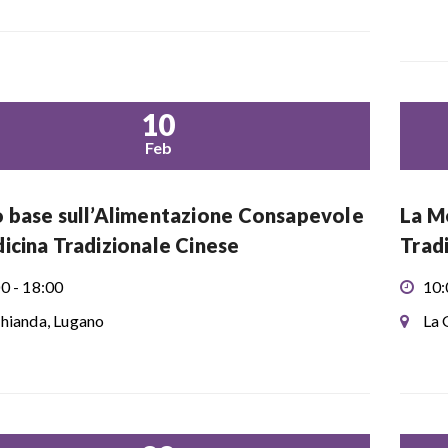
10
Feb
 base sull’Alimentazione Consapevole
La M
icina Tradizionale Cinese
Trad
0 - 18:00
10:
hianda, Lugano
La 