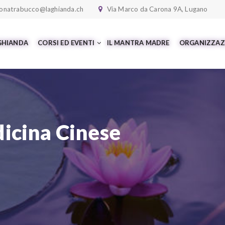
onatrabucco@laghianda.ch
Via Marco da Carona 9A, Lugano
 GHIANDA
CORSI ED EVENTI
IL MANTRA MADRE
ORGANIZZAZ
icina Cinese