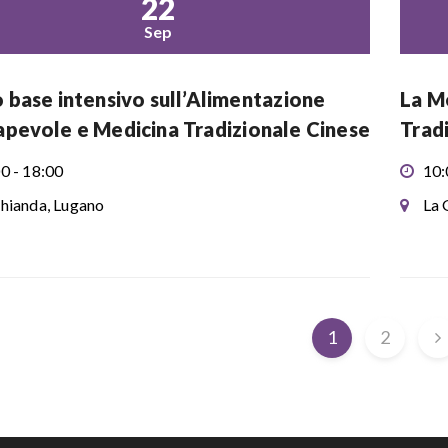
22
Sep
 base intensivo sull’Alimentazione
La M
pevole e Medicina Tradizionale Cinese
Trad
0 - 18:00
10:
hianda, Lugano
La 
1
2